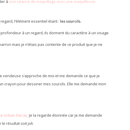
ster à
une séance de maquillage avec une maquilleuse
egard, l’élément essentiel étant :
les sourcils.
profondeur à un regard, ils donnent du caractère à un visage.
marron mais je n’étais pas contente de ce produit que je ne
une vendeuse s’approche de moi et me demande ce que je
e un crayon pour dessiner mes sourcils. Elle me demande mon
de Urban Decay.
Je la regarde étonnée car je me demande
le résultat soit joli.