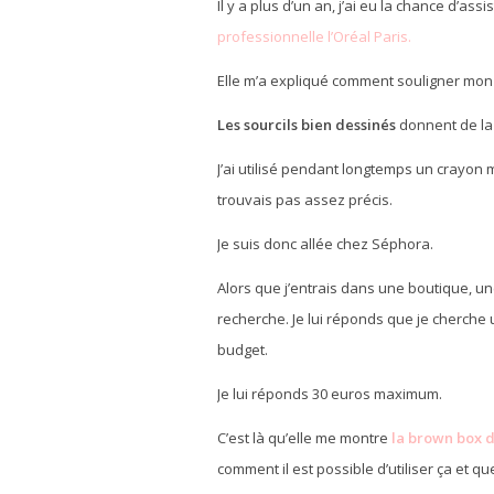
Il y a plus d’un an, j’ai eu la chance d’assi
professionnelle l’Oréal Paris.
Elle m’a expliqué comment souligner mon r
Les sourcils bien dessinés
donnent de la 
J’ai utilisé pendant longtemps un crayon 
trouvais pas assez précis.
Je suis donc allée chez Séphora.
Alors que j’entrais dans une boutique, 
recherche. Je lui réponds que je cherch
budget.
Je lui réponds 30 euros maximum.
C’est là qu’elle me montre
la brown box 
comment il est possible d’utiliser ça et que 