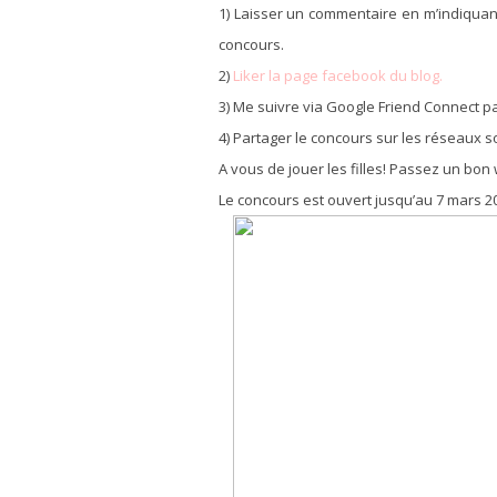
1) Laisser un commentaire en m’indiquant
concours.
2)
Liker la page facebook du blog.
3) Me suivre via Google Friend Connect pa
4) Partager le concours sur les réseaux 
A vous de jouer les filles! Passez un b
Le concours est ouvert jusqu’au 7 mars 20