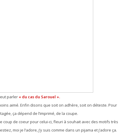
peut parler
« du cas du Sarouel ».
moins aimé. Enfin disons que soit on adhère, soit on déteste. Pour
rtagée, ça dépend de l’imprimé, de la coupe.
le coup de coeur pour celui-ci, fleuri à souhait avec des motifs très
estiez, moi je l’adore, j’y suis comme dans un pijama et j’adore ça.