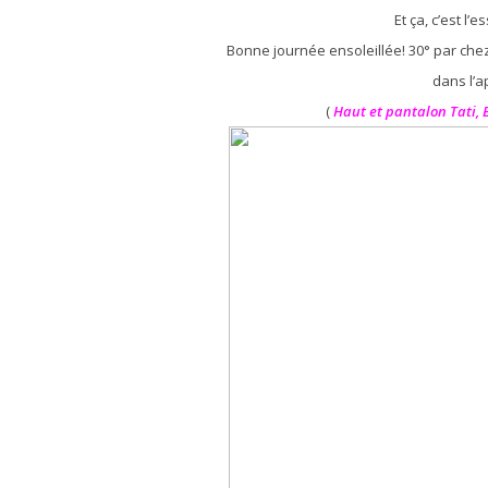
Et ça, c’est l’
Bonne journée ensoleillée! 30° par chez 
dans l’a
(
Haut et pantalon Tati, 