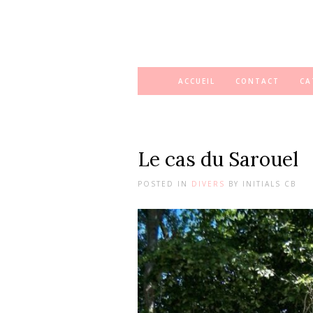
ACCUEIL
CONTACT
CA
Le cas du Sarouel
POSTED IN
DIVERS
BY
INITIALS CB