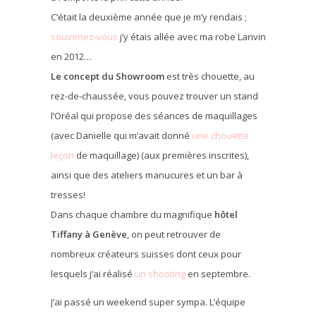
C’était la deuxième année que je m’y rendais ;
souvenez-vous
j’y étais allée avec ma robe Lanvin
en 2012…
Le concept du Showroom
est très chouette, au
rez-de-chaussée, vous pouvez trouver un stand
l’Oréal qui propose des séances de maquillages
(avec Danielle qui m’avait donné
une chouette
leçon
de maquillage) (aux premières inscrites),
ainsi que des ateliers manucures et un bar à
tresses!
Dans chaque chambre du magnifique
hôtel
Tiffany à Genève
, on peut retrouver de
nombreux créateurs suisses dont ceux pour
lesquels j’ai réalisé
un shooting
en septembre.
J’ai passé un weekend super sympa. L’équipe