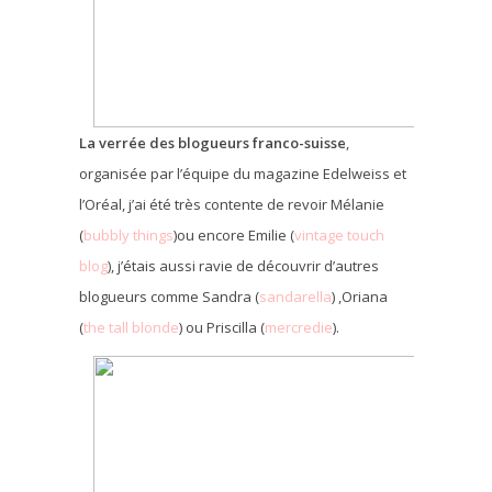
La verrée des blogueurs franco-suisse
,
organisée par l’équipe du magazine Edelweiss et
l’Oréal, j’ai été très contente de revoir Mélanie
(
bubbly things
)ou encore Emilie (
vintage touch
blog
), j’étais aussi ravie de découvrir d’autres
blogueurs comme Sandra (
sandarella
) ,Oriana
(
the tall blonde
) ou Priscilla (
mercredie
).