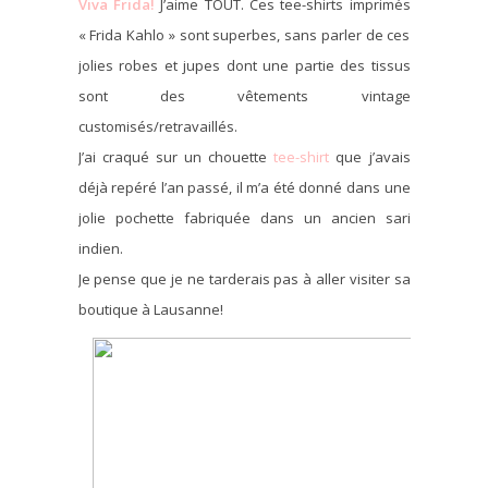
Viva Frida!
J’aime TOUT. Ces tee-shirts imprimés
« Frida Kahlo » sont superbes, sans parler de ces
jolies robes et jupes dont une partie des tissus
sont des vêtements vintage
customisés/retravaillés.
J’ai craqué sur un chouette
tee-shirt
que j’avais
déjà repéré l’an passé, il m’a été donné dans une
jolie pochette fabriquée dans un ancien sari
indien.
Je pense que je ne tarderais pas à aller visiter sa
boutique à Lausanne!