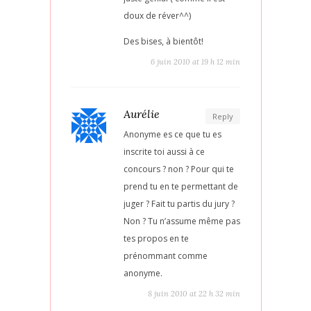
doux de réver^^)
Des bises, à bientôt!
6 juin 2010 at 19 h 12 min
Aurélie
Reply
Anonyme es ce que tu es
inscrite toi aussi à ce
concours ? non ? Pour qui te
prend tu en te permettant de
juger ? Fait tu partis du jury ?
Non ? Tu n’assume même pas
tes propos en te
prénommant comme
anonyme.
8 juin 2010 at 22 h 32 min