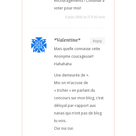
encouragements ! Continue à
voter pour moi!
6 juin 2010 at 17 h 03 min
*Valentine*
Reply
Mais quelle connasse cette
Anonyme courageuse!!
Hahahaha
Une demeurée de +.
Moi on m’accuse de
« tricher » en parlant du
concours sur mon blog, c’est
déloyal par-rapport aux
nanas qui n’ont pas de blog
tu vois..
Oui oui oui.