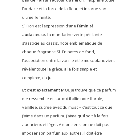
Eau de Parfum autour du néroli
. Il exprime toute
l’audace et la force de la fleur, et incarne son
ultime féminité.
Sì Fiori est l’expression d’
une féminité
audacieuse.
La mandarine verte pétillante
s’associe au cassis, note emblématique de
chaque fragrance Sì. En notes de fond,
l’association entre la vanille et le musc blanc vient
révéler toute la grâce, à la fois simple et
complexe, du jus.
Et c’est exactement MOI.
Je trouve que ce parfum
me ressemble et surtout il allie note florale,
vanillée, sucrée avec du musc – c’est tout ce que
j’aime dans un parfum. J’aime qu’il soit à la fois
audacieux et léger. A mon sens, on ne doit pas
imposer son parfum aux autres, il doit être