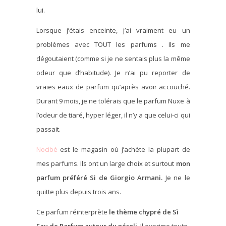
lui.
Lorsque j’étais enceinte, j’ai vraiment eu un
problèmes avec TOUT les parfums . Ils me
dégoutaient (comme si je ne sentais plus la même
odeur que d’habitude). Je n’ai pu reporter de
vraies eaux de parfum qu’après avoir accouché.
Durant 9 mois, je ne tolérais que le parfum Nuxe à
l’odeur de tiaré, hyper léger, il n’y a que celui-ci qui
passait.
Nocibé
est le magasin où j’achète la plupart de
mes parfums. Ils ont un large choix et surtout
mon
parfum préféré Si de Giorgio Armani.
Je ne le
quitte plus depuis trois ans.
Ce parfum réinterprète
le thème chypré de Sì