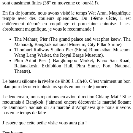
sont quasiment finies (36° en moyenne ce jour-là !).
En fin de journée, nous avons visité le temps Wat Arun. Magnifique
temple avec des couleurs splendides. Du 19ème siècle, il est
entièrement décoré en coquillage et porcelaine chinoise. Il est
absolument magnifique, je vous le recommande !
Tha Maharaj Pier (The grand palace and wat phra kaew, Tha
Maharadj, Bangkok national Museum, City Pillar Shrine).
Thonburi Railway Station Pier (Siriraj Bimuksthan Museum,
Wang Lang Warket, the Royal Barge Museum).
Phra Arthit Pier ( Banglumpoo Market, Khao San Road,
Rattanakosin Exhibition Hall, Phra Sume, Fort, National
Theatre).
Le bateau sillonne la rivière de 9h00 à 18h40. C’est vraiment un bon
plan pour découvrir plusieurs spots en une seule journée.
Le lendemain, nous repartions en avion direction Chiang Maï ! Si je
retournais à Bangkok, j’aimerai encore découvrir le marché flottant
de Damnoen Saduak ou au marché d’Amphawa que nous n’avons
pas eu le temps de faire.
J’espère que cette petite visite vous aura plu !
Des bisous.