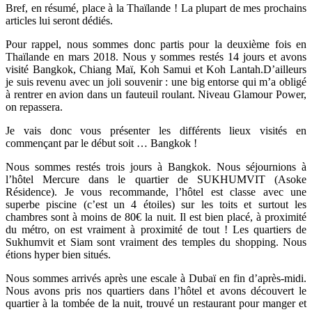
Bref, en résumé, place à la Thaïlande ! La plupart de mes prochains
articles lui seront dédiés.
Pour rappel, nous sommes donc partis pour la deuxième fois en
Thaïlande en mars 2018. Nous y sommes restés 14 jours et avons
visité Bangkok, Chiang Maï, Koh Samui et Koh Lantah.D’ailleurs
je suis revenu avec un joli souvenir : une big entorse qui m’a obligé
à rentrer en avion dans un fauteuil roulant. Niveau Glamour Power,
on repassera.
Je vais donc vous présenter les différents lieux visités en
commençant par le début soit … Bangkok !
Nous sommes restés trois jours à Bangkok. Nous séjournions à
l’hôtel Mercure dans le quartier de SUKHUMVIT (Asoke
Résidence). Je vous recommande, l’hôtel est classe avec une
superbe piscine (c’est un 4 étoiles) sur les toits et surtout les
chambres sont à moins de 80€ la nuit. Il est bien placé, à proximité
du métro, on est vraiment à proximité de tout ! Les quartiers de
Sukhumvit et Siam sont vraiment des temples du shopping. Nous
étions hyper bien situés.
Nous sommes arrivés après une escale à Dubaï en fin d’après-midi.
Nous avons pris nos quartiers dans l’hôtel et avons découvert le
quartier à la tombée de la nuit, trouvé un restaurant pour manger et