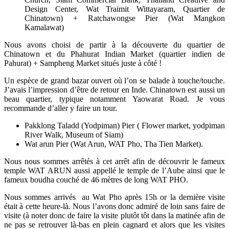
Design Center, Wat Traimit Wittayaram, Quartier de
Chinatown) + Ratchawongse Pier (Wat Mangkon
Kamalawat)
Nous avons choisi de partir à la découverte du quartier de
Chinatown et du Phahurat Indian Market (quartier indien de
Pahurat) + Sampheng Market situés juste à côté !
Un espèce de grand bazar ouvert où l’on se balade à touche/touche.
J’avais l’impression d’être de retour en Inde. Chinatown est aussi un
beau quartier, typique notamment Yaowarat Road. Je vous
recommande d’aller y faire un tour.
Pakklong Taladd (Yodpiman) Pier ( Flower market, yodpiman
River Walk, Museum of Siam)
Wat arun Pier (Wat Arun, WAT Pho, Tha Tien Market).
Nous nous sommes arrêtés à cet arrêt afin de découvrir le fameux
temple WAT ARUN aussi appellé le temple de l’Aube ainsi que le
fameux boudha couché de 46 mètres de long WAT PHO.
Nous sommes arrivés au Wat Pho après 15h or la dernière visite
était à cette heure-là. Nous l’avons donc admiré de loin sans faire de
visite (à noter donc de faire la visite plutôt tôt dans la matinée afin de
ne pas se retrouver là-bas en plein cagnard et alors que les visites