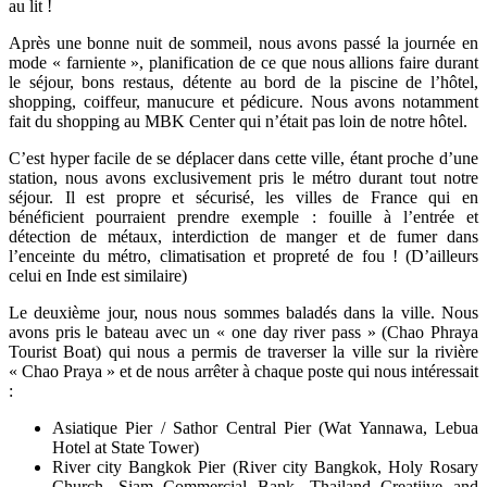
au lit !
Après une bonne nuit de sommeil, nous avons passé la journée en
mode « farniente », planification de ce que nous allions faire durant
le séjour, bons restaus, détente au bord de la piscine de l’hôtel,
shopping, coiffeur, manucure et pédicure. Nous avons notamment
fait du shopping au MBK Center qui n’était pas loin de notre hôtel.
C’est hyper facile de se déplacer dans cette ville, étant proche d’une
station, nous avons exclusivement pris le métro durant tout notre
séjour. Il est propre et sécurisé, les villes de France qui en
bénéficient pourraient prendre exemple : fouille à l’entrée et
détection de métaux, interdiction de manger et de fumer dans
l’enceinte du métro, climatisation et propreté de fou ! (D’ailleurs
celui en Inde est similaire)
Le deuxième jour, nous nous sommes baladés dans la ville. Nous
avons pris le bateau avec un « one day river pass » (Chao Phraya
Tourist Boat) qui nous a permis de traverser la ville sur la rivière
« Chao Praya » et de nous arrêter à chaque poste qui nous intéressait
:
Asiatique Pier / Sathor Central Pier (Wat Yannawa, Lebua
Hotel at State Tower)
River city Bangkok Pier (River city Bangkok, Holy Rosary
Church, Siam Commercial Bank, Thailand Creatiive and