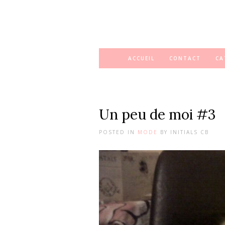
ACCUEIL
CONTACT
CA
Un peu de moi #3
POSTED IN
MODE
BY
INITIALS CB