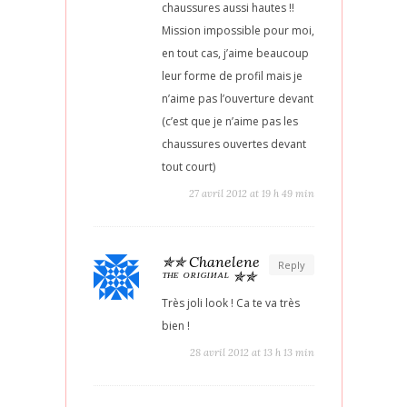
chaussures aussi hautes !!
Mission impossible pour moi,
en tout cas, j’aime beaucoup
leur forme de profil mais je
n’aime pas l’ouverture devant
(c’est que je n’aime pas les
chaussures ouvertes devant
tout court)
27 avril 2012 at 19 h 49 min
✯✯ Chanelene
Reply
ᵀᴴᴱ ᴼᴿᴵᴳᴵᴻᴬᴸ ✯✯
Très joli look ! Ca te va très
bien !
28 avril 2012 at 13 h 13 min