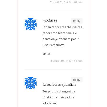
26 avril 2012 at 17 h 40 min
modasse
Reply
Et ben j’adore tes chaussures,
j’adore ton blazer mais le
pantalon je n’adhère pas :/
Bisous charlotte.
Maud
26 avril 2012 at 17 h 54 min
Reply
Lesenviesdepauline
Tes photos changent de
d’habitude mais j’adore!
Jolie tenue!