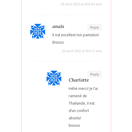
26 avril 2012 at 19 h 04 min
anaïs
Reply
Il est excellent ton pantalon!
Bisous
26 avril 2012 at 19 h 17 min
Reply
Charlotte
Héhé merci! Je l’ai
ramené de
Thaïlande, il est
d’un confort
absolu!
bisous