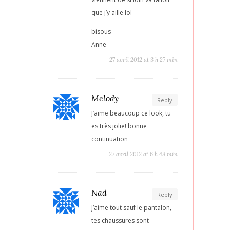
que j’y aille lol
bisous
Anne
27 avril 2012 at 3 h 27 min
Melody
Reply
J’aime beaucoup ce look, tu
es très jolie! bonne
continuation
27 avril 2012 at 6 h 48 min
Nad
Reply
J’aime tout sauf le pantalon,
tes chaussures sont