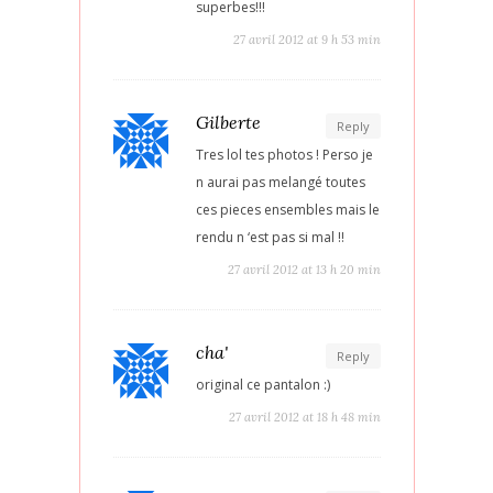
superbes!!!
27 avril 2012 at 9 h 53 min
Gilberte
Reply
Tres lol tes photos ! Perso je
n aurai pas melangé toutes
ces pieces ensembles mais le
rendu n ‘est pas si mal !!
27 avril 2012 at 13 h 20 min
cha'
Reply
original ce pantalon :)
27 avril 2012 at 18 h 48 min