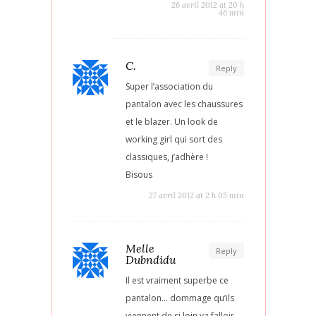
26 avril 2012 at 20 h
46 min
C.
Reply
Super l’association du
pantalon avec les chaussures
et le blazer. Un look de
working girl qui sort des
classiques, j’adhère !
Bisous
27 avril 2012 at 2 h 05 min
Melle
Reply
Dubndidu
Il est vraiment superbe ce
pantalon… dommage qu’ils
viennent de si loin va falloir