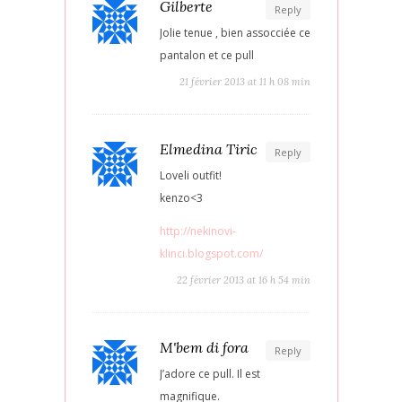
Gilberte
Reply
Jolie tenue , bien assocciée ce
pantalon et ce pull
21 février 2013 at 11 h 08 min
Elmedina Tiric
Reply
Loveli outfit!
kenzo<3
http://nekinovi-
klinci.blogspot.com/
22 février 2013 at 16 h 54 min
M'bem di fora
Reply
J’adore ce pull. Il est
magnifique.