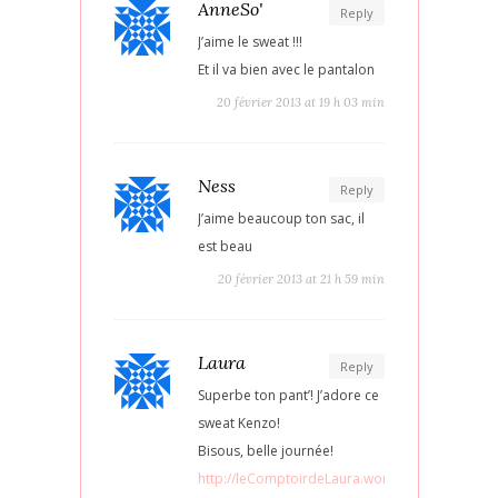
AnneSo'
Reply
J’aime le sweat !!!
Et il va bien avec le pantalon
20 février 2013 at 19 h 03 min
Ness
Reply
J’aime beaucoup ton sac, il
est beau
20 février 2013 at 21 h 59 min
Laura
Reply
Superbe ton pant’! J’adore ce
sweat Kenzo!
Bisous, belle journée!
http://leComptoirdeLaura.wordpress.com/