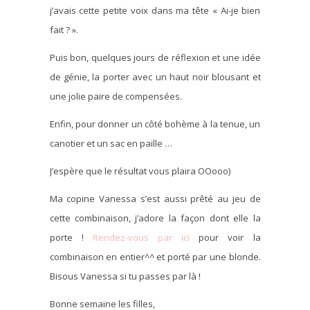
j’avais cette petite voix dans ma tête « Ai-je bien
fait ? ».
Puis bon, quelques jours de réflexion et une idée
de génie, la porter avec un haut noir blousant et
une jolie paire de compensées.
Enfin, pour donner un côté bohème à la tenue, un
canotier et un sac en paille …
J’espère que le résultat vous plaira OOooo)
Ma copine Vanessa s’est aussi prêté au jeu de
cette combinaison, j’adore la façon dont elle la
porte !
Rendez-vous par ici
pour voir la
combinaison en entier^^ et porté par une blonde.
Bisous Vanessa si tu passes par là !
Bonne semaine les filles,