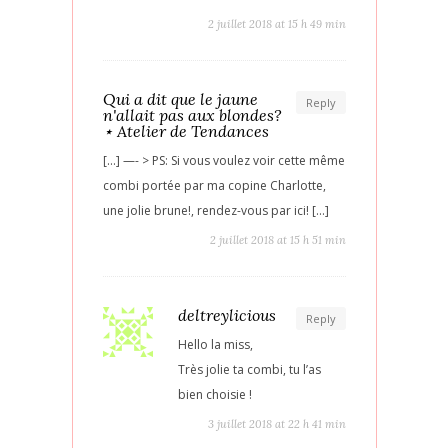
2 juillet 2018 at 15 h 49 min
Qui a dit que le jaune
Reply
n'allait pas aux blondes?
⋆ Atelier de Tendances
[…] —- > PS: Si vous voulez voir cette même
combi portée par ma copine Charlotte,
une jolie brune!, rendez-vous par ici! […]
2 juillet 2018 at 15 h 51 min
deltreylicious
Reply
Hello la miss,
Très jolie ta combi, tu l’as
bien choisie !
3 juillet 2018 at 22 h 41 min