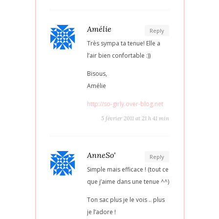
Amélie
Reply
Très sympa ta tenue! Elle a
l’air bien confortable :))
Bisous,
Amélie
http://so-girly.over-blog.net
5 février 2011 at 21 h 41 min
AnneSo'
Reply
Simple mais efficace ! (tout ce
que j’aime dans une tenue ^^)
Ton sac plus je le vois .. plus
je l’adore !