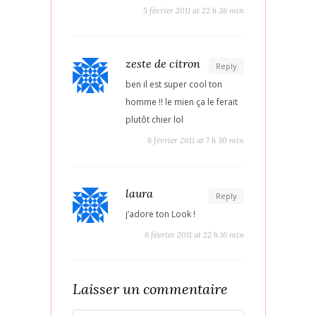
5 février 2011 at 22 h 38 min
zeste de citron
Reply
ben il est super cool ton
homme !! le mien ça le ferait
plutôt chier lol
6 février 2011 at 7 h 30 min
laura
Reply
j’adore ton Look !
6 février 2011 at 22 h 16 min
Laisser un commentaire