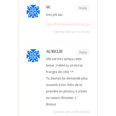
W.
Reply
tres joli sac
http://theminimalistchic.blogspot.com/
5 février 2011 at 17 h 47 min
AURELIE
Reply
elle est très sympa cette
tenue :) Héhé tu as mis ta
franges de côté ^^
Tu devrais lui demandé plus
souvent à ton chéri de te
prendre en photos, il a bien
eu raison d’insister ;)
Bisous
5 février 2011 at 19 h 25 min