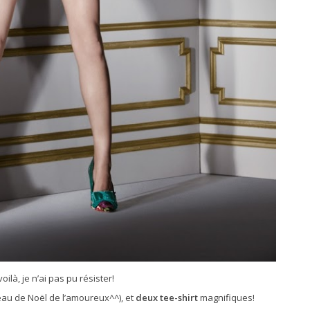
voilà, je n’ai pas pu résister!
au de Noël de l’amoureux^^), et
deux tee-shirt
magnifiques!