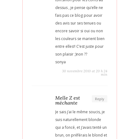
dessus , je pense qu’elle ne
fais pas ce blog pour avoir
des avis sur ses tenues ou
encore savoir si oui ou non
les couleurs se marient bien
entre elles!! C’est juste pour
son plaisir ;)non ??
sonya
30 novembre 2010 at 20 h 24
min
Melle Z est
Reply
méchante
Je sais j’ai le même soucis, je
suis naturellement blonde
qui a foncé, et j’avais tenté un
brun, on préférais le blond et