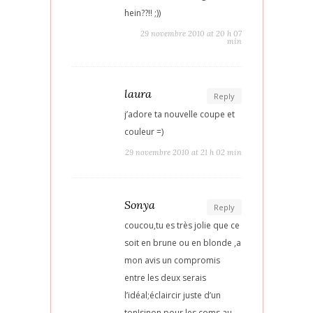
hein??!! ;))
29 novembre 2010 at 20 h 07
min
laura
Reply
j’adore ta nouvelle coupe et
couleur =)
29 novembre 2010 at 21 h 02 min
Sonya
Reply
coucou,tu es très jolie que ce
soit en brune ou en blonde ,a
mon avis un compromis
entre les deux serais
l’idéal;éclaircir juste d’un
ton!sinon pour les coms au