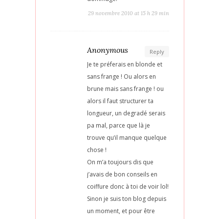
29 novembre 2010 at 15 h 29 min
Anonymous
Reply
Je te préferais en blonde et
sans frange ! Ou alors en
brune mais sans frange ! ou
alors il faut structurer ta
longueur, un degradé serais
pa mal, parce que là je
trouve qu’il manque quelque
chose !
On m’a toujours dis que
j’avais de bon conseils en
coiffure donc à toi de voir lol!
Sinon je suis ton blog depuis
un moment, et pour être