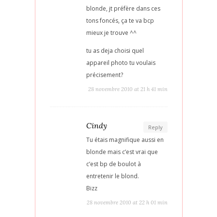
blonde, jt préfère dans ces
tons foncés, ça te va bcp
mieux je trouve ^^
tu as deja choisi quel
appareil photo tu voulais
précisement?
28 novembre 2010 at 21 h 41 min
Cindy
Reply
Tu étais magnifique aussi en
blonde mais c’est vrai que
c’est bp de boulot à
entretenir le blond.
Bizz
28 novembre 2010 at 22 h 01 min