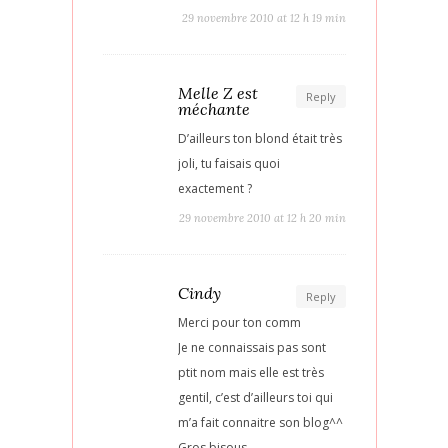
29 novembre 2010 at 12 h 19 min
Melle Z est
Reply
méchante
D’ailleurs ton blond était très
joli, tu faisais quoi
exactement ?
29 novembre 2010 at 12 h 20 min
Cindy
Reply
Merci pour ton comm
Je ne connaissais pas sont
ptit nom mais elle est très
gentil, c’est d’ailleurs toi qui
m’a fait connaitre son blog^^
Gros bisous