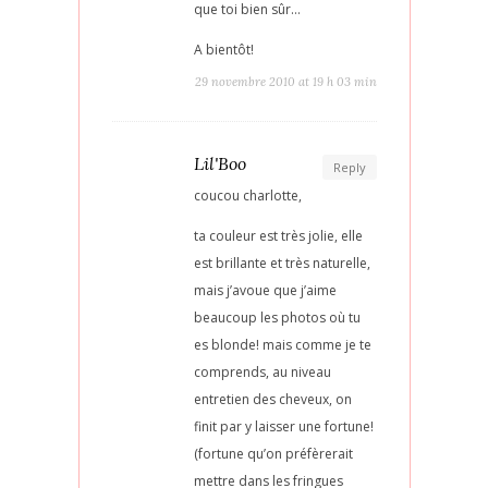
que toi bien sûr…
A bientôt!
29 novembre 2010 at 19 h 03 min
Lil'Boo
Reply
coucou charlotte,
ta couleur est très jolie, elle
est brillante et très naturelle,
mais j’avoue que j’aime
beaucoup les photos où tu
es blonde! mais comme je te
comprends, au niveau
entretien des cheveux, on
finit par y laisser une fortune!
(fortune qu’on préfèrerait
mettre dans les fringues