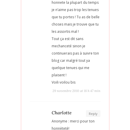
honnete la plupart du temps
je n’aime pas trop les tenues
que tu portes ! Tu as de belle
choses mais je trouve que tu
les assortis mal !
Tout ça est dit sans
mechanceté sinon je
continuerais pas à suivre ton
blog car malgré tout ya
quelque tenues qui me
plaisent !
Voili voilou bis
29 novembre 2010 at 18 h 47 min
Charlotte
Reply
Anonyme : merci pour ton
honnèteté!