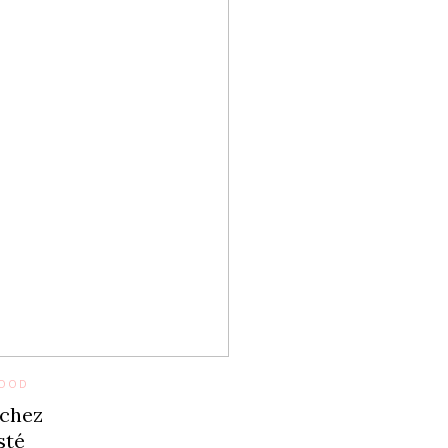
FOOD
 chez
sté