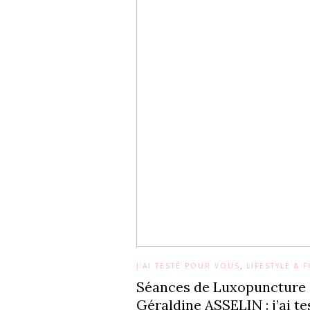
,
J'AI TESTÉ POUR VOUS
LIFESTYLE & 
Séances de Luxopuncture
Géraldine ASSELIN : j’ai te