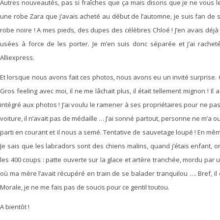
Autres nouveautés, pas si fraîches que ça mais disons que je ne vous le
une robe Zara que j’avais acheté au début de l’automne, je suis fan de 
robe noire ! A mes pieds, des dupes des célèbres Chloé ! J’en avais déjà 
usées à force de les porter. Je m’en suis donc séparée et j’ai racheté
Alliexpress.
Et lorsque nous avons fait ces photos, nous avons eu un invité surprise. C
Gros feeling avec moi, il ne me lâchait plus, il était tellement mignon ! I
intégré aux photos ! J’ai voulu le ramener à ses propriétaires pour ne pa
voiture, il n’avait pas de médaille … J’ai sonné partout, personne ne m’a ou
parti en courant et il nous a semé. Tentative de sauvetage loupé ! En même 
Je sais que les labradors sont des chiens malins, quand j’étais enfant, on 
les 400 coups : patte ouverte sur la glace et artère tranchée, mordu par 
où ma mère l’avait récupéré en train de se balader tranquilou …. Bref, il 
Morale, je ne me fais pas de soucis pour ce gentil toutou.
A bientôt !