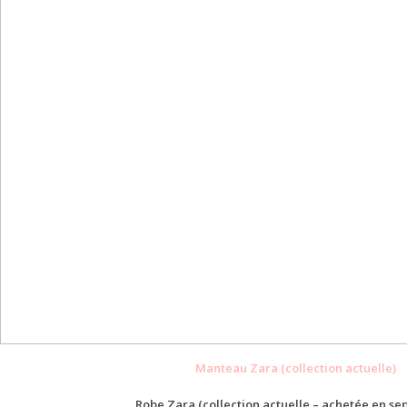
Manteau Zara (collection actuelle)
Robe Zara (collection actuelle – achetée en s