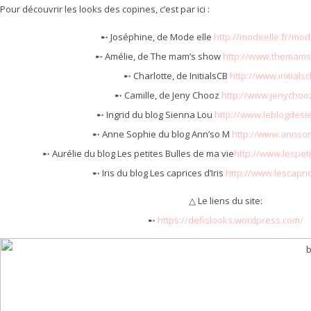
Pour découvrir les looks des copines, c’est par ici :
➸ Joséphine, de Mode elle
http://modeelle.fr/mod
➸ Amélie, de The mam’s show
http://www.themam
➸ Charlotte, de InitialsCB
http://www.initialsc
➸ Camille, de Jeny Chooz
http://www.jenychoo
➸ Ingrid du blog Sienna Lou
http://www.leblogdesie
➸ Anne Sophie du blog Ann’so M
http://www.annso
➸ Aurélie du blog Les petites Bulles de ma vie
http://www.lespet
➸ Iris du blog Les caprices d’Iris
http://www.lescapri
△ Le liens du site:
➸
https://defislooks.wordpress.com/