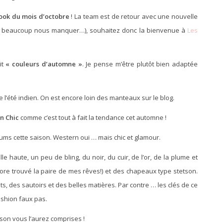
look du mois d’octobre
! La team est de retour avec une nouvelle
i va beaucoup nous manquer…), souhaitez donc la bienvenue à
Les
it
« couleurs d’automne »
. Je pense m’être plutôt bien adaptée
l’été indien. On est encore loin des manteaux sur le blog.
n Chic
comme c’est tout à fait la tendance cet automne !
ums cette saison. Western oui … mais chic et glamour.
le haute, un peu de bling, du noir, du cuir, de l’or, de la plume et
ncore trouvé la paire de mes rêves!) et des chapeaux type stetson.
nts, des sautoirs et des belles matières. Par contre … les clés de ce
ashion faux pas.
son vous l’aurez comprises !