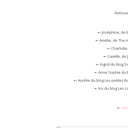
Retrouv
➸ Joséphine, de 
➸ Amélie, de The
➸ Charlotte,
➸ Camille, de
➸ Ingrid du blog 
➸ Anne Sophie du 
➸ Aurélie du blog Les petites B
➸ Iris du blog Les c
➸
htt