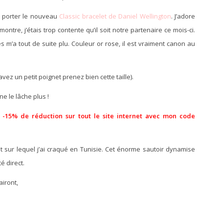
e porter le nouveau
Classic bracelet de Daniel Wellington
. J’adore
tre, j’étais trop contente qu’il soit notre partenaire ce mois-ci.
s m’a tout de suite plu. Couleur or rose, il est vraiment canon au
us avez un petit poignet prenez bien cette taille).
ne le lâche plus !
e
-15% de réduction sur tout le site internet avec mon code
ent sur lequel j’ai craqué en Tunisie. Cet énorme sautoir dynamise
é direct.
airont,