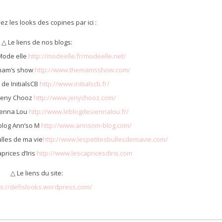
ez les looks des copines par ici :
△ Le liens de nos blogs:
Mode elle
http://modeelle.fr/modeelle.net/
 mam’s show
http://www.themamsshow.com/
 de InitialsCB
http://www.initialscb.fr/
 Jeny Chooz
http://www.jenychooz.com/
Sienna Lou
http://www.leblogdesiennalou.fr/
blog Ann’so M
http://www.annsom-blog.com/
ulles de ma vie
http://www.lespetitesbullesdemavie.com/
aprices d’Iris
http://www.lescapricesdiris.com
△ Le liens du site:
ps://defislooks.wordpress.com/