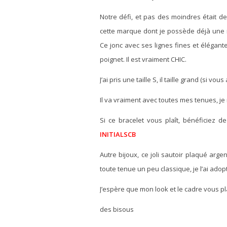
Notre défi, et pas des moindres était d
cette marque dont je possède déjà une mon
Ce jonc avec ses lignes fines et élégante
poignet. Il est vraiment CHIC.
J’ai pris une taille S, il taille grand (si vo
Il va vraiment avec toutes mes tenues, je 
Si ce bracelet vous plaît, bénéficiez d
INITIALSCB
Autre bijoux, ce joli sautoir plaqué arg
toute tenue un peu classique, je l’ai adopt
J’espère que mon look et le cadre vous pl
des bisous