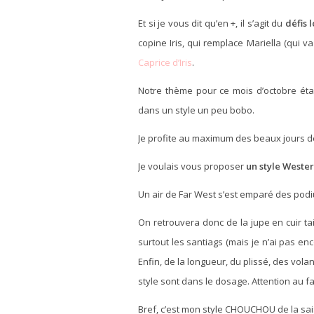
Et si je vous dit qu’en +, il s’agit du
défis 
copine Iris, qui remplace Mariella (qu
Caprice d’Iris
.
Notre thème pour ce mois d’octobre éta
dans un style un peu bobo.
Je profite au maximum des beaux jours de 
Je voulais vous proposer
un style Wester
Un air de Far West s’est emparé des podi
On retrouvera donc de la jupe en cuir tail
surtout les santiags (mais je n’ai pas e
Enfin, de la longueur, du plissé, des vola
style sont dans le dosage. Attention au f
Bref, c’est mon style CHOUCHOU de la sai