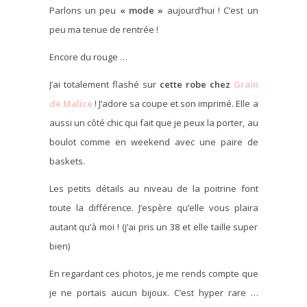
Parlons un peu
« mode »
aujourd’hui ! C’est un
peu ma tenue de rentrée !
Encore du rouge …
J’ai totalement flashé sur
cette robe chez
Grain
de Malice
! J’adore sa coupe et son imprimé. Elle a
aussi un côté chic qui fait que je peux la porter, au
boulot comme en weekend avec une paire de
baskets.
Les petits détails au niveau de la poitrine font
toute la différence. J’espère qu’elle vous plaira
autant qu’à moi ! (j’ai pris un 38 et elle taille super
bien)
En regardant ces photos, je me rends compte que
je ne portais aucun bijoux. C’est hyper rare …