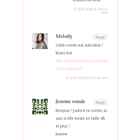
17 août 2018 at 18 h 52
min
Melody
Reply
Cette combi est adorable !
Bises XxX
http://laminutefashion.com/postcard-
from-santorini/
17 août 2018 at 11 h 40 min
femme ronde
Reply
Bonjour ! J’adore ta combi, tu
sais si elle existe en taille 48
et plus ?
Jeanne