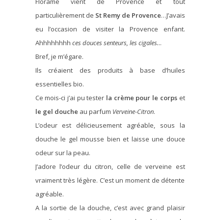
Florame vient de Provence et tout
particulièrement de
St Remy de Provence
…J’avais
eu l’occasion de visiter la Provence enfant.
Ahhhhhhhh
ces douces senteurs, les cigales.
..
Bref, je m’égare.
Ils créaient des produits à base d’huiles
essentielles bio.
Ce mois-ci j’ai pu tester
la crème pour le corps
et
le gel douche
au parfum
Verveine-Citron
.
L’odeur est délicieusement agréable, sous la
douche le gel mousse bien et laisse une douce
odeur sur la peau.
J’adore l’odeur du citron, celle de verveine est
vraiment très légère. C’est un moment de détente
agréable.
A la sortie de la douche, c’est avec grand plaisir