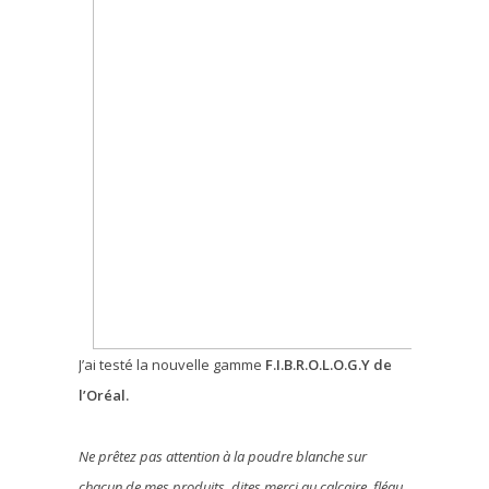
J’ai testé la nouvelle gamme
F.I.B.R.O.L.O.G.Y de
l’Oréal.
Ne prêtez pas attention à la poudre blanche sur
chacun de mes produits, dites merci au calcaire, fléau