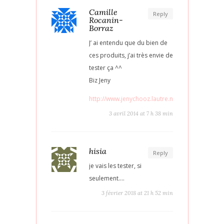
Camille
Reply
Rocanin-
Borraz
J’ ai entendu que du bien de
ces produits, j’ai très envie de
tester ça ^^
Biz Jeny
http://www.jenychooz.lautre.net
3 avril 2014 at 7 h 38 min
hisia
Reply
je vais les tester, si
seulement….
3 février 2018 at 21 h 52 min