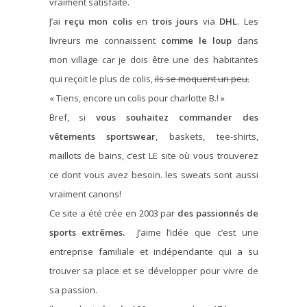
vraiment satisfaite.
J’ai
reçu mon colis
en
trois jours
via
DHL
. Les
livreurs me connaissent
comme le loup
dans
mon village car je dois être une des habitantes
qui reçoit le plus de colis,
ils se moquent un peu.
« Tiens, encore un colis pour charlotte B.! »
Bref, si
vous souhaitez commander des
vêtements sportswear
, baskets, tee-shirts,
maillots de bains, c’est LE site où vous trouverez
ce dont vous avez besoin. les sweats sont aussi
vraiment canons!
Ce site a été crée en 2003 par
des passionnés de
sports extrêmes.
J’aime l’idée que c’est une
entreprise familiale et indépendante qui a su
trouver sa place et se développer pour vivre de
sa passion.