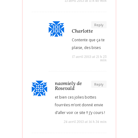
13 avril 2013 at 11 h 40 min
Reply
Charlotte
Contente que ça te
plaise, des bises
17 avril 2013 at 21 h 25
min
naomiely de
Reply
Rosevald
et bien ces jolies bottes
fourrées m’ont donné envie
d’aller voir ce site !! j’y cours !
24 avril 2013 at 14 h 34 min