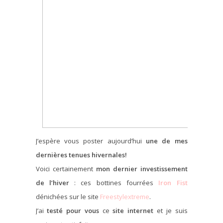
J’espère vous poster aujourd’hui
une de mes
dernières tenues hivernales!
Voici certainement
mon dernier investissement
de l’hiver
: ces bottines fourrées
Iron Fist
dénichées sur le site
Freestylextreme
.
J’ai
testé pour vous
ce
site internet
et je suis