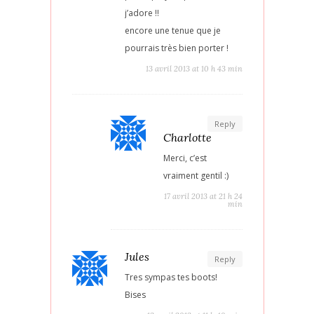
j’adore !!
encore une tenue que je
pourrais très bien porter !
13 avril 2013 at 10 h 43 min
Reply
Charlotte
Merci, c’est
vraiment gentil :)
17 avril 2013 at 21 h 24
min
Jules
Reply
Tres sympas tes boots!
Bises