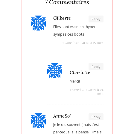
7 Commentaires
Gilberte
Reply
Elles sont vraiment hyper
sympas ces boots
13 avril 2013 at 10 h 27 min
Reply
Charlotte
Merci!
17 avril 2013 at 21 h 24
min
AnneSo'
Reply
Je le dis souvent (mais c’est
parceque je le pense !!) mais