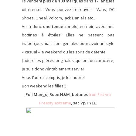
Ils vendent
plus de 100 marques
dans 17 langues
différentes. Vous pouvez retrouver : Vans, DC
Shoes, Oneal, Volcom, Jack Daniel’s etc…
Voilà donc
une tenue simple
, en noir, avec mes
bottines à étoiles! Elles ne passent pas
inaperçues mais sont géniales pour avoir un style
« casual » le weekend ou les soirs de détente!
J’adore les pièces originales, qui ont du caractère,
je suis donc véritablement servie!
Vous l’aurez compris, je les adore!
Bon weekend les filles :)
Pull Mango, Robe H&M, bottines
Iron Fist via
Freestylextreme
, sac VJSTYLE.