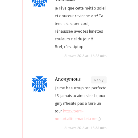
Je rêve que cette météo soleil
et douceur revienne vite! Ta
tenu est super cool,
réhaussée avec tes lunettes
couleurs ciel du jour !!
Bref, c’est tiptop
21 mars 2013 at 11 h 22 min
Anonymous
Reply
J’aime beaucoup ton perfecto
! Si jamais tu aimes les bijoux
girly n’hésite pas à faire un
tour
http://perri-
noeud.alittlemarket.com
;)
21 mars 2013 at 11 h 58 min