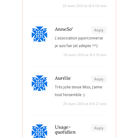
20 mars 2013 at 18 h 05 min
AnneSo'
Reply
L’association jupe/converse
je suis fan (et adepte ^^)
20 mars 2013 at 18 h 51 min
Aurélie
Reply
Très jolie tenue Miss, j’aime
tout l’ensemble :)
20 mars 2013 at 19 h 27 min
Usage-
Reply
quotidien