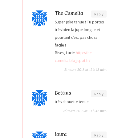
The Camelia
Reply
Super jolie tenue ! Tu portes
très bien la jupe longue et
pourtant c’est pas chose
facile !
Bises, Lucie
http://the-
camelia.blogspot.fr/
21 mars 2013 at 12 h 13 min
Bettina
Reply
très chouette tenue!
25 mars 2013 at 10 h 42 min
laura
Reply