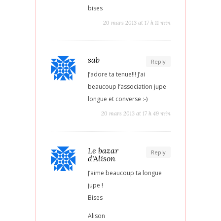
bises
20 mars 2013 at 17 h 11 min
sab
Reply
J’adore ta tenue!!! J’ai
beaucoup l’association jupe
longue et converse :-)
20 mars 2013 at 17 h 49 min
Le bazar
Reply
d'Alison
J’aime beaucoup ta longue
jupe !
Bises
Alison