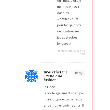
qu’1m62, alors je
me classe aussi
dans les
« petites »^^ et
pourtant je porte
de nombreuses
jupes et robes
longues :)
21 mars 2013 at 9 h 09
min
IwalkTheLine-
Reply
Trend and
fashion.
Joli look !
Je porte également une jupe
noire longue et un perfecto
en ce moment même ah ah !!