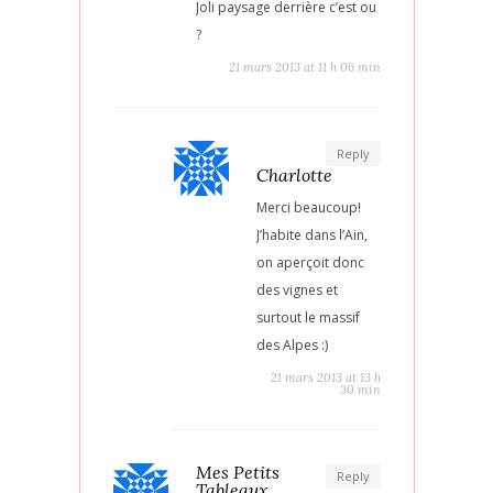
Joli paysage derrière c’est ou
?
21 mars 2013 at 11 h 06 min
Reply
Charlotte
Merci beaucoup!
J’habite dans l’Ain,
on aperçoit donc
des vignes et
surtout le massif
des Alpes :)
21 mars 2013 at 13 h
30 min
Mes Petits
Reply
Tableaux