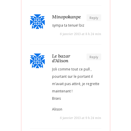
Minopokanpe
Reply
sympa ta tenue! biz
6 janvier 2013 at 8 h 24 min
Le bazar
Reply
d'Alison
Joli comme tout ce pull ,
pourtant sur le portant il
m’avait pas attiré, je regrette
maintenant !
Bises
Alison
6 janvier 2013 at 9 h 24 min