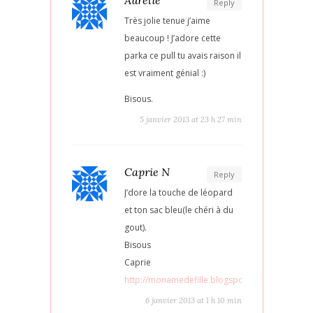
Reply
Très jolie tenue j’aime
beaucoup ! J’adore cette
parka ce pull tu avais raison il
est vraiment génial :)
Bisous.
5 janvier 2013 at 23 h 27 min
Caprie N
Reply
J’dore la touche de léopard
et ton sac bleu(le chéri à du
gout).
Bisous
Caprie
http://monamedefille.blogspot.com
6 janvier 2013 at 1 h 10 min