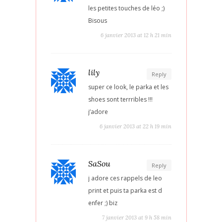
les petites touches de léo ;)
Bisous
6 janvier 2013 at 12 h 21 min
lily
Reply
super ce look, le parka et les
shoes sont terrribles !!!
j’adore
6 janvier 2013 at 22 h 19 min
SaSou
Reply
j adore ces rappels de leo
print et puis ta parka est d
enfer ;) biz
7 janvier 2013 at 9 h 58 min