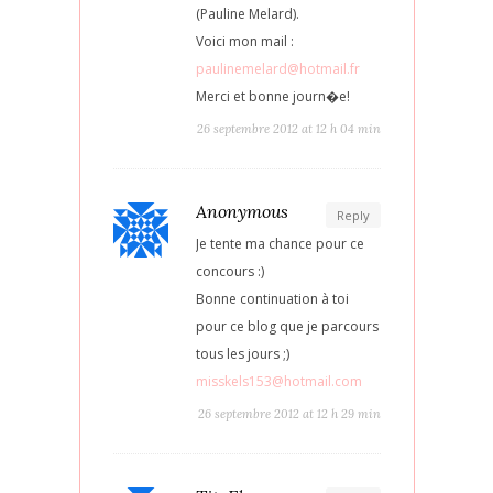
(Pauline Melard).
Voici mon mail :
paulinemelard@hotmail.fr
Merci et bonne journ�e!
26 septembre 2012 at 12 h 04 min
Anonymous
Reply
Je tente ma chance pour ce
concours :)
Bonne continuation à toi
pour ce blog que je parcours
tous les jours ;)
misskels153@hotmail.com
26 septembre 2012 at 12 h 29 min