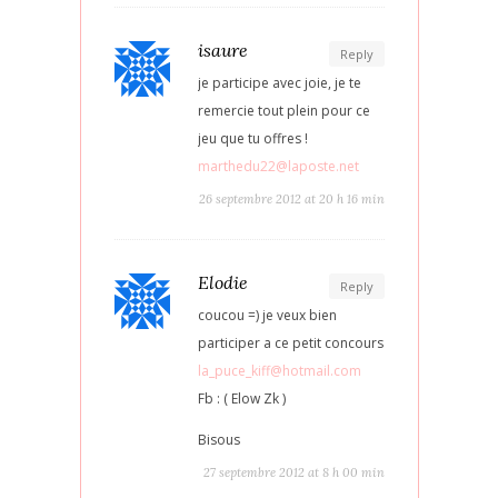
isaure
Reply
je participe avec joie, je te
remercie tout plein pour ce
jeu que tu offres !
marthedu22@laposte.net
26 septembre 2012 at 20 h 16 min
Elodie
Reply
coucou =) je veux bien
participer a ce petit concours
la_puce_kiff@hotmail.com
Fb : ( Elow Zk )
Bisous
27 septembre 2012 at 8 h 00 min