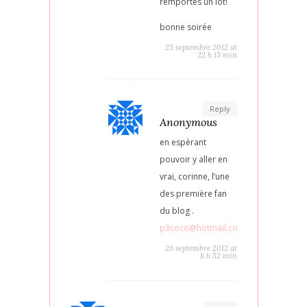
remportes un lot!
bonne soirée
25 septembre 2012 at
22 h 15 min
Reply
Anonymous
en espèrant
pouvoir y aller en
vrai, corinne, l’une
des première fan
du blog .
p3coco@hotmail.com
26 septembre 2012 at
8 h 52 min