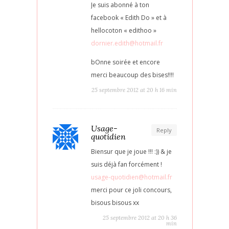
Je suis abonné à ton
facebook « Edith Do » et à
hellocoton « edithoo »
dornier.edith@hotmail.fr
bOnne soirée et encore
merci beaucoup des bises!!!!
25 septembre 2012 at 20 h 16 min
Usage-
Reply
quotidien
Biensur que je joue !!! :)) & je
suis déjà fan forcément !
usage-quotidien@hotmail.fr
merci pour ce joli concours,
bisous bisous xx
25 septembre 2012 at 20 h 36
min