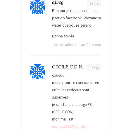
aj3eg
Reply
Bonjour je tente ma chance.
pseudo facebook : alexandra
waterlot epouse gerard.
Bonne soirée
26 septembre 2012 at 17 h 15 min
CECILE C.D.N.
Reply
coucou
merci pour ce concours – en
effet, les cadeaux sont
superbes !
je suis fan de la page FB
(CECILE CDN)
mon mail est
cecilea2222@yahoo.fr