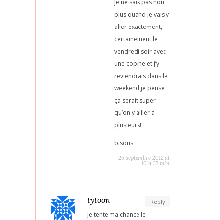
Je ne sais pas non
plus quand je vais y
aller exactement,
certainement le
vendredi soir avec
une copine et j’y
reviendrais dans le
weekend je pense!
ça serait super
qu’on y ailler à
plusieurs!
bisous
26 septembre 2012 at
10 h 37 min
tytoon
Reply
Je tente ma chance le