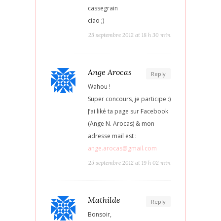
cassegrain
ciao ;)
25 septembre 2012 at 18 h 30 min
Ange Arocas
Reply
Wahou !
Super concours, je participe :)
J’ai liké ta page sur Facebook
(Ange N. Arocas) & mon
adresse mail est :
ange.arocas@gmail.com
25 septembre 2012 at 19 h 02 min
Mathilde
Reply
Bonsoir,