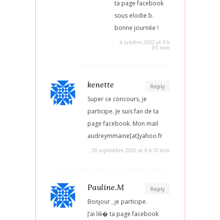
ta page facebook
sous elodie b.
bonne journée !
4 octobre 2012 at 9 h
05 min
kenette
Reply
Super ce concours, je
participe. Je suis fan de ta
page facebook. Mon mail
audreymmaine[at]yahoo.fr
26 septembre 2012 at 9 h 51 min
Pauline.M
Reply
Bonjour , je participe.
J’ai lik� ta page facebook