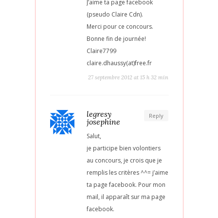
J’aime ta page facebook
(pseudo Claire Cdn).
Merci pour ce concours.
Bonne fin de journée!
Claire7799
claire.dhaussy(at)free.fr
27 septembre 2012 at 15 h 32 min
legresy
Reply
josephine
Salut,
je participe bien volontiers
au concours, je crois que je
remplis les critères ^^= j’aime
ta page facebook. Pour mon
mail, il apparaît sur ma page
facebook.