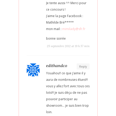
Je tente aussi ^^ Merci pour
ce concours !
j’aime la page Facebook :
Mathilde Bré*****
mon mail :
mimilady@sfr.fr
bonne soirée
25 septembre 2012 at 19 h 57 min
edithandco
Reply
Youahou!! ce que j’aime il y
aura de nombreuses élues!!!
vous y allez fort avec tous ces
lots!!! Je suis déçu de ne pas
pouvoir participer au
showroom… je suis bien trop
loin.