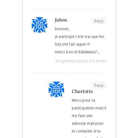
fabou
Reply
bonsoir,
je participe c’est vrai que les
lots ont l’air super !!!
merci à toi et Edelweiss^_
25 septembre 2012 at 21 h 49 min
Reply
Charlotte
Merci pour ta
participation mais il
me faut une
adresse mail pour
te contacter si tu