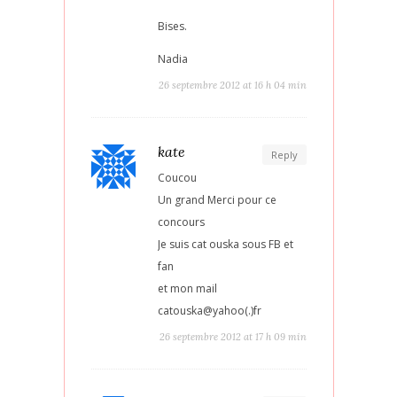
Bises.
Nadia
26 septembre 2012 at 16 h 04 min
kate
Reply
Coucou
Un grand Merci pour ce
concours
Je suis cat ouska sous FB et
fan
et mon mail
catouska@yahoo(.)fr
26 septembre 2012 at 17 h 09 min