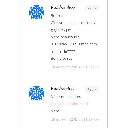
Rozdsabless
Reply
Bonsoir!!
C’est vraiment un concours
gigantesque !
Merci beaucoup !
Je suis fan FC sous mon nom
jennifer la****!
Bonne soirée
26 septembre 2012 at 19 h 28 min
Rozdsabless
Reply
Mince mon mail est
rozdsabless@hotmail.fr
!
Merci
26 septembre 2012 at 19 h 28 min