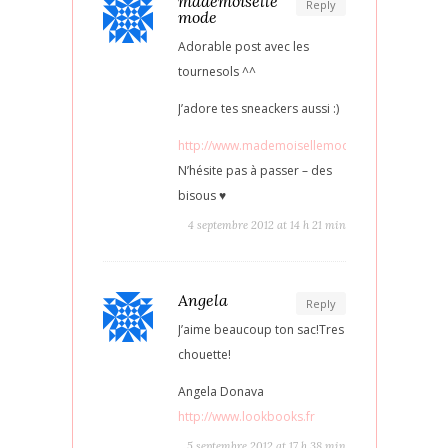
mademoiselle
Reply
mode
Adorable post avec les
tournesols ^^
J’adore tes sneackers aussi :)
http://www.mademoisellemode.com/
N’hésite pas à passer – des
bisous ♥
4 septembre 2012 at 14 h 21 min
Angela
Reply
J’aime beaucoup ton sac!Tres
chouette!
Angela Donava
http://www.lookbooks.fr
5 septembre 2012 at 17 h 38 min