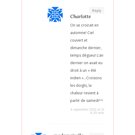
Reply
Charlotte
On se croirait en
automne! Ciel
couvert et
dimanche dernier,
temps dégueu! L’an
dernier on avait eu
droit à un « été
indien »…Croisons
les doigts, la
chaleur revient à
partir de samedi^^
4 septembre 2012 at 12
h 20 min