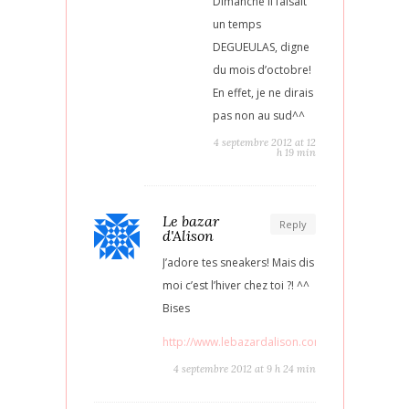
Dimanche il faisait
un temps
DEGUEULAS, digne
du mois d’octobre!
En effet, je ne dirais
pas non au sud^^
4 septembre 2012 at 12
h 19 min
Le bazar
Reply
d'Alison
J’adore tes sneakers! Mais dis
moi c’est l’hiver chez toi ?! ^^
Bises
http://www.lebazardalison.com/
4 septembre 2012 at 9 h 24 min