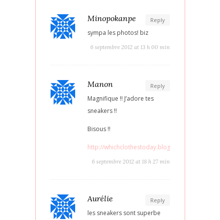
Minopokanpe
Reply
sympa les photos! biz
6 septembre 2012 at 13 h 00 min
Manon
Reply
Magnifique !! J’adore tes
sneakers !!
Bisous !!
http://whichclothestoday.blogspot.fr
6 septembre 2012 at 18 h 27 min
Aurélie
Reply
les sneakers sont superbe