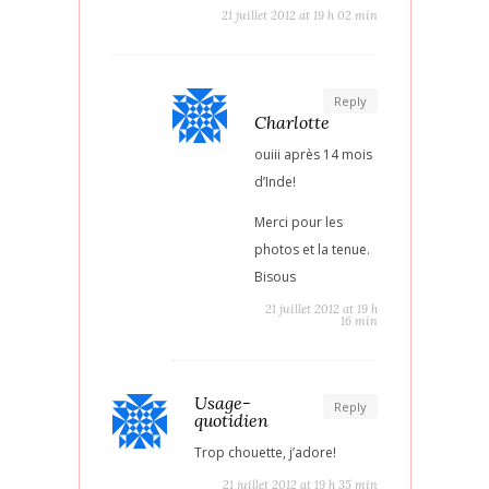
21 juillet 2012 at 19 h 02 min
Reply
Charlotte
ouiii après 14 mois
d’Inde!
Merci pour les
photos et la tenue.
Bisous
21 juillet 2012 at 19 h
16 min
Usage-
Reply
quotidien
Trop chouette, j’adore!
21 juillet 2012 at 19 h 35 min