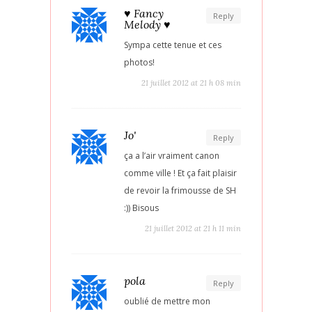
♥ Fancy
Reply
Melody ♥
Sympa cette tenue et ces
photos!
21 juillet 2012 at 21 h 08 min
Jo'
Reply
ça a l’air vraiment canon
comme ville ! Et ça fait plaisir
de revoir la frimousse de SH
:)) Bisous
21 juillet 2012 at 21 h 11 min
pola
Reply
oublié de mettre mon