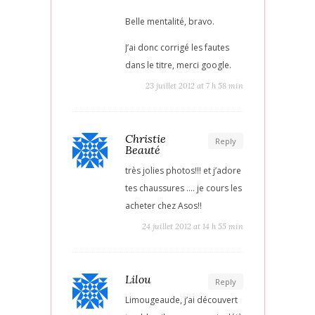
Belle mentalité, bravo.
J’ai donc corrigé les fautes
dans le titre, merci google.
23 juillet 2012 at 7 h 58 min
Christie
Reply
Beauté
très jolies photos!!! et j’adore
tes chaussures …. je cours les
acheter chez Asos!!
24 juillet 2012 at 14 h 55 min
Lilou
Reply
Limougeaude, j’ai découvert