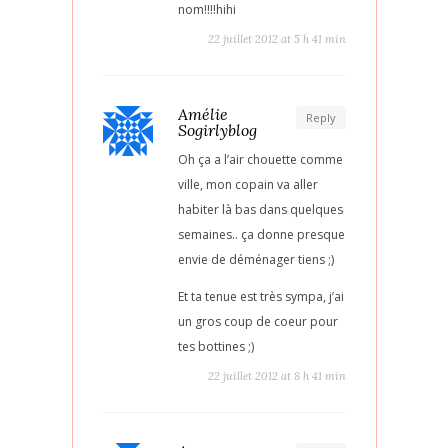
nom!!!!hihi
22 juillet 2012 at 5 h 41 min
Amélie
Reply
Sogirlyblog
Oh ça a l’air chouette comme
ville, mon copain va aller
habiter là bas dans quelques
semaines.. ça donne presque
envie de déménager tiens ;)
Et ta tenue est très sympa, j’ai
un gros coup de coeur pour
tes bottines ;)
22 juillet 2012 at 8 h 41 min