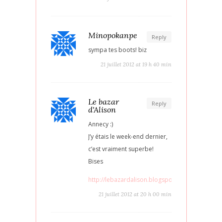
Minopokanpe
Reply
sympa tes boots! biz
21 juillet 2012 at 19 h 40 min
Le bazar
Reply
d'Alison
Annecy :)
J’y étais le week-end dernier,
c’est vraiment superbe!
Bises
http://lebazardalison.blogspot.fr/
21 juillet 2012 at 20 h 00 min