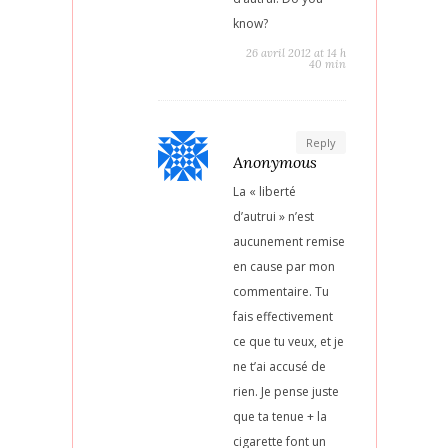
know?
26 avril 2012 at 14 h
40 min
Reply
Anonymous
La « liberté
d’autrui » n’est
aucunement remise
en cause par mon
commentaire. Tu
fais effectivement
ce que tu veux, et je
ne t’ai accusé de
rien. Je pense juste
que ta tenue + la
cigarette font un