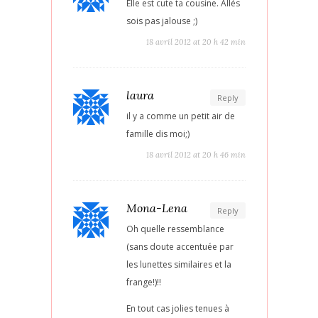
Elle est cute ta cousine. Allés
sois pas jalouse ;)
18 avril 2012 at 20 h 42 min
laura
Reply
il y a comme un petit air de
famille dis moi;)
18 avril 2012 at 20 h 46 min
Mona-Lena
Reply
Oh quelle ressemblance
(sans doute accentuée par
les lunettes similaires et la
frange!)!!
En tout cas jolies tenues à