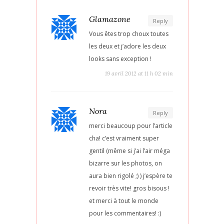
Glamazone
Reply
Vous êtes trop choux toutes
les deux et j’adore les deux
looks sans exception !
19 avril 2012 at 11 h 02 min
Nora
Reply
merci beaucoup pour l’article
cha! c’est vraiment super
gentil (même si j’ai l’air méga
bizarre sur les photos, on
aura bien rigolé ;) ) j’espère te
revoir très vite! gros bisous !
et merci à tout le monde
pour les commentaires! :)