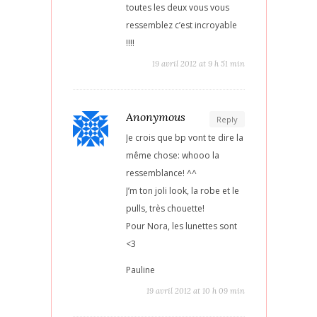
toutes les deux vous vous
ressemblez c’est incroyable
!!!!
19 avril 2012 at 9 h 51 min
Anonymous
Reply
Je crois que bp vont te dire la
même chose: whooo la
ressemblance! ^^
J’m ton joli look, la robe et le
pulls, très chouette!
Pour Nora, les lunettes sont
<3
Pauline
19 avril 2012 at 10 h 09 min