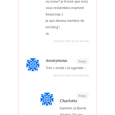
ou soeur? je trouve que vous
vous ressemblez vraiment
beaucoup ;)
Je suis devenu membre de
ton blog !
xx
20 avril 2012 at 9 h 34 min
Anonymous
Reply
Très « mode » la cigarette …
26 avril 2012 at 12 h 51 min
Reply
Charlotte
hummm, la liberté
d’autrui. Do you