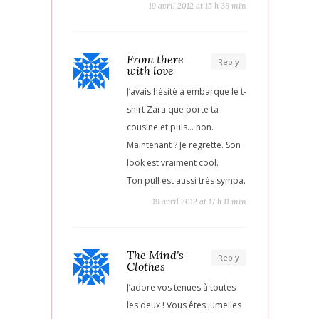
19 avril 2012 at 15 h 38 min
From there
Reply
with love
J’avais hésité à embarque le t-
shirt Zara que porte ta
cousine et puis… non.
Maintenant ? Je regrette. Son
look est vraiment cool.
Ton pull est aussi très sympa.
19 avril 2012 at 17 h 11 min
The Mind's
Reply
Clothes
J’adore vos tenues à toutes
les deux ! Vous êtes jumelles