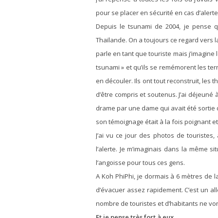
pour se placer en sécurité en cas d’alert
Depuis le tsunami de 2004, je pense q
Thaïlande. On a toujours ce regard vers 
parle en tant que touriste mais j’imagine
tsunami » et qu’ils se remémorent les ter
en découler. Ils ont tout reconstruit, le
d’être compris et soutenus. J’ai déjeuné
drame par une dame qui avait été sortie 
son témoignage était à la fois poignant e
J’ai vu ce jour des photos de touristes
l’alerte. Je m’imaginais dans la même s
l’angoisse pour tous ces gens.
A Koh PhiPhi, je dormais à 6 mètres de l
d’évacuer assez rapidement. C’est un all
nombre de touristes et d’habitants ne vont
Et je pense très fort à eux.