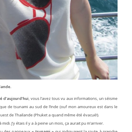
lande.
té d’aujourd’hui
, vous l’avez tous vu aux informations, un séisme
sque de tsunami au sud de l’Inde (ouf mon amoureux est dans le
e ouest de Thaïlande (Phuket a quand même été évacué!).
 midi. J’y étais il y a à peine un mois, ça aurait pu m’arriver.
s vu des panneaux
« tsunami »
qui indiquaient la route à prendre