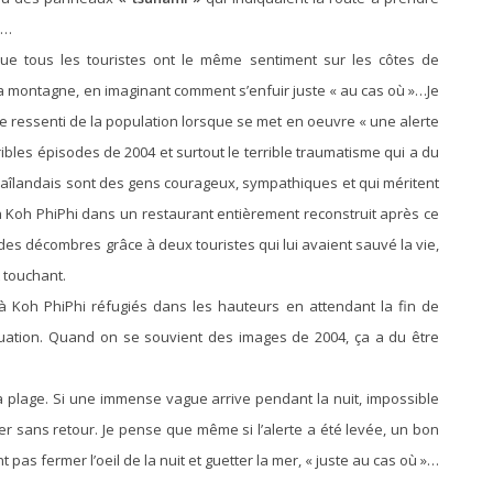
e…
ue tous les touristes ont le même sentiment sur les côtes de
la montagne, en imaginant comment s’enfuir juste « au cas où »…Je
 le ressenti de la population lorsque se met en oeuvre « une alerte
ribles épisodes de 2004 et surtout le terrible traumatisme qui a du
s thaîlandais sont des gens courageux, sympathiques et qui méritent
 à Koh PhiPhi dans un restaurant entièrement reconstruit après ce
des décombres grâce à deux touristes qui lui avaient sauvé la vie,
t touchant.
, à Koh PhiPhi réfugiés dans les hauteurs en attendant la fin de
ituation. Quand on se souvient des images de 2004, ça a du être
a plage. Si une immense vague arrive pendant la nuit, impossible
er sans retour. Je pense que même si l’alerte a été levée, un bon
 pas fermer l’oeil de la nuit et guetter la mer, « juste au cas où »…