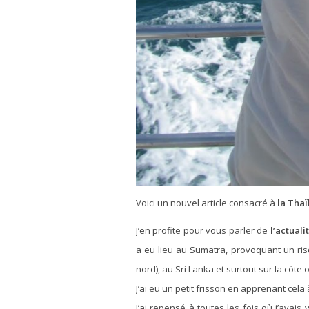
Voici un nouvel article consacré à
la Thaï
J’en profite pour vous parler de
l’actuali
a eu lieu au Sumatra, provoquant un ri
nord), au Sri Lanka et surtout sur la côt
J’ai eu un petit frisson en apprenant cela à
J’ai repensé à toutes les fois où j’avai