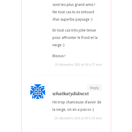
sont tes plus grand amis !
Ne tout cas tu es entouré
d’un superbe paysage :)
En tout cas très jolie tenue
pour affronter le froid et la
neige :)
Bisous !
20 décembre 2011 at 16 h 57 min
Reply
whatkatydidnext
Hii trop chanceuse d’avoir de
la neige, on en a pas ici :(
20 décembre 2011 at 19 h 25 min