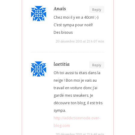
Anaïs
Reply
Chez moi il y en a 40cm! ;-)
C’est sympa pour noël!
Des bisous
20 décembre 2011 at 21 h 07 min
laetitia
Reply
Oh toi aussi tu étais dans la
neige ! Bon moi je vais au
travail en voiture donc j’ai
gardé mes sneakers. Je
découvre ton blog, il est très
sympa.
http://addictionmode.over-
blog.com
20 décembre 2011 at 21 h 46 min