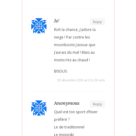
Jo'
Reply
Roh la chance, j’adore la
neige ! Par contre les
moonboots j’avoue que
j’aurais du mal ! Mais au
moins t’es au chaud !
BISOUS
20 décembre 2011 at 0 h 26 min
Anonymous
Reply
Quel est ton sport d’hiver
préféré ?
Le ski traditionnel
Le monoski