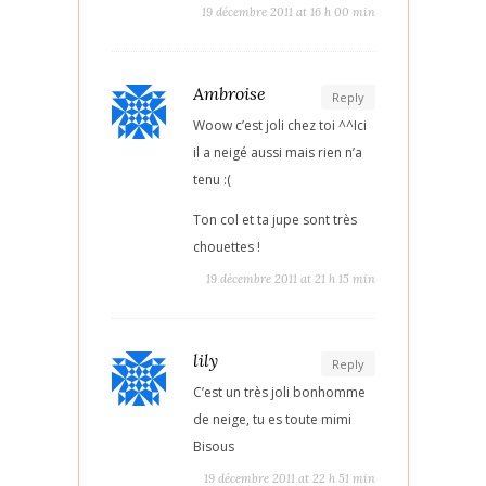
19 décembre 2011 at 16 h 00 min
Ambroise
Reply
Woow c’est joli chez toi ^^Ici
il a neigé aussi mais rien n’a
tenu :(
Ton col et ta jupe sont très
chouettes !
19 décembre 2011 at 21 h 15 min
lily
Reply
C’est un très joli bonhomme
de neige, tu es toute mimi
Bisous
19 décembre 2011 at 22 h 51 min