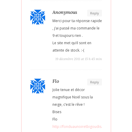
Anonymous
Reply
Merci pour ta réponse rapide
, j’ai passé ma commande le
9 et toujours rien .
Le site met qu’il sont en
attente de stock. :-(
19 décembre 2011 at 15 h 45 min
Flo
Reply
Jolie tenue et décor
magnifique Noël sous la
neige, c’est le rêve !
Bises
Flo
http://fonduaunoiretbigoudis.wordpress.com/