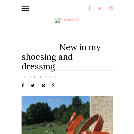
______New in my
shoesing and
dressing___________
POSTED IN
DIVERS