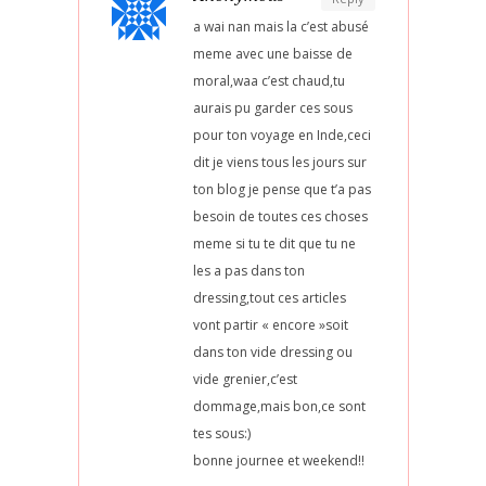
a wai nan mais la c’est abusé
meme avec une baisse de
moral,waa c’est chaud,tu
aurais pu garder ces sous
pour ton voyage en Inde,ceci
dit je viens tous les jours sur
ton blog je pense que t’a pas
besoin de toutes ces choses
meme si tu te dit que tu ne
les a pas dans ton
dressing,tout ces articles
vont partir « encore »soit
dans ton vide dressing ou
vide grenier,c’est
dommage,mais bon,ce sont
tes sous:)
bonne journee et weekend!!