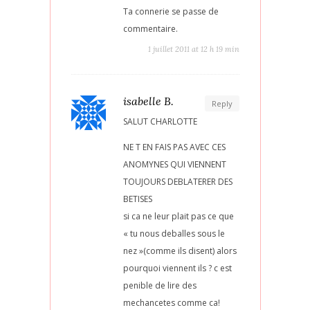
Ta connerie se passe de
commentaire.
1 juillet 2011 at 12 h 19 min
isabelle B.
Reply
SALUT CHARLOTTE
NE T EN FAIS PAS AVEC CES
ANOMYNES QUI VIENNENT
TOUJOURS DEBLATERER DES
BETISES
si ca ne leur plait pas ce que
« tu nous deballes sous le
nez »(comme ils disent) alors
pourquoi viennent ils ? c est
penible de lire des
mechancetes comme ca!