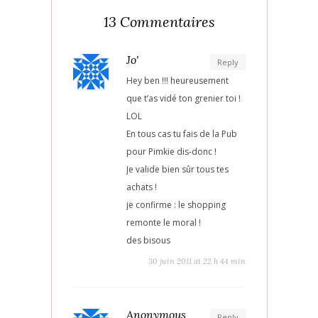
13 Commentaires
Jo'
Reply
Hey ben !!! heureusement
que t’as vidé ton grenier toi !
LOL
En tous cas tu fais de la Pub
pour Pimkie dis-donc !
Je valide bien sûr tous tes
achats !
je confirme : le shopping
remonte le moral !
des bisous
30 juin 2011 at 22 h 44 min
Anonymous
Reply