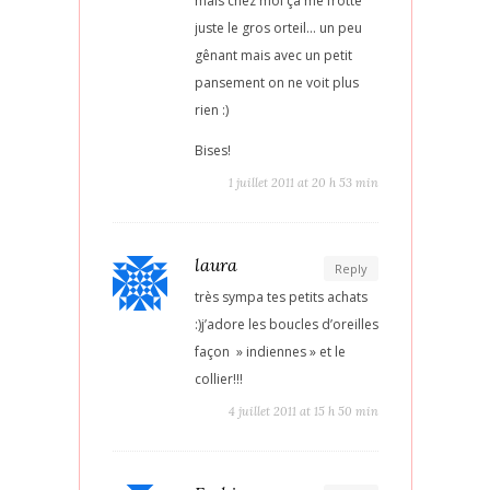
mais chez moi ça me frotte
juste le gros orteil… un peu
gênant mais avec un petit
pansement on ne voit plus
rien :)
Bises!
1 juillet 2011 at 20 h 53 min
laura
Reply
très sympa tes petits achats
:)j’adore les boucles d’oreilles
façon » indiennes » et le
collier!!!
4 juillet 2011 at 15 h 50 min