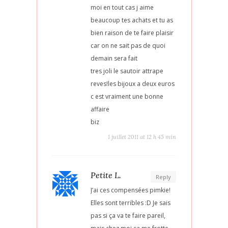
moi en tout cas j aime
beaucoup tes achats et tu as
bien raison de te faire plaisir
car on ne sait pas de quoi
demain sera fait
tres joli le sautoir attrape
reves!les bijoux a deux euros
c est vraiment une bonne
affaire
biz
1 juillet 2011 at 12 h 45 min
Petite L.
Reply
J’ai ces compensées pimkie!
Elles sont terribles :D Je sais
pas si ça va te faire pareil,