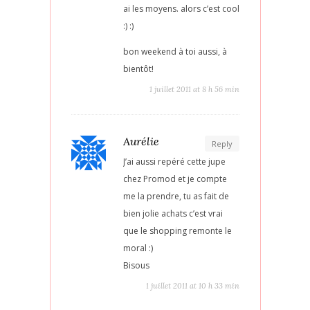
ai les moyens. alors c’est cool
:) :)
bon weekend à toi aussi, à
bientôt!
1 juillet 2011 at 8 h 56 min
Aurélie
Reply
J’ai aussi repéré cette jupe
chez Promod et je compte
me la prendre, tu as fait de
bien jolie achats c’est vrai
que le shopping remonte le
moral :)
Bisous
1 juillet 2011 at 10 h 33 min