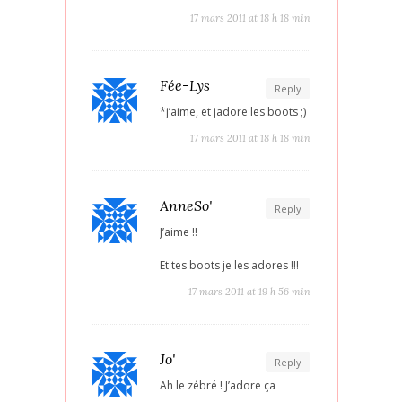
17 mars 2011 at 18 h 18 min
Fée-Lys
Reply
*j’aime, et jadore les boots ;)
17 mars 2011 at 18 h 18 min
AnneSo'
Reply
J’aime !!
Et tes boots je les adores !!!
17 mars 2011 at 19 h 56 min
Jo'
Reply
Ah le zébré ! J’adore ça