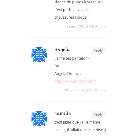
donne du punch à ta tenue !
c’est parfait avec ces
chaussures ! bious
18 mars 2011 at 9 h 07 min
Angela
Reply
J aime tes pantalon!!!
Biz
Angela Donava
http://www.lookbooks.fr
18 mars 2011 at 11 h 27 min
camille
Reply
c’est juste que j’ai le même
collier, il fallait que je le dise ;)