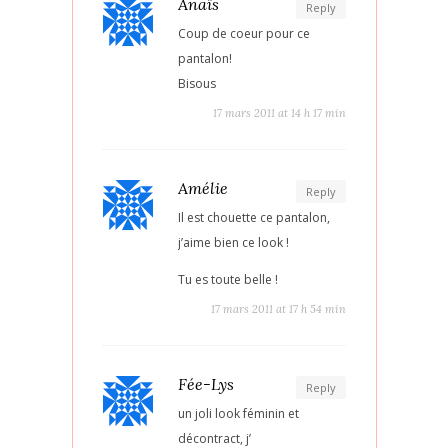
Anaïs
Reply
Coup de coeur pour ce
pantalon!
Bisous
17 mars 2011 at 14 h 17 min
Amélie
Reply
Il est chouette ce pantalon,
j’aime bien ce look !
Tu es toute belle !
17 mars 2011 at 17 h 54 min
Fée-Lys
Reply
un joli look féminin et
décontract, j’