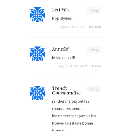
Léti Yéti
Reply
trop stylées!!
4 janvier 2011 at 19 h 11 min
AnneSo'
Reply
Je les aimes !!!
4 janvier 2011 at 23 h 31 min
Trendy
Reply
Gourmandise
j’ai cherché ces petites
chaussures pendant
longtemps sans jamais les
trouver ! c’est une bonne
trouvaille !