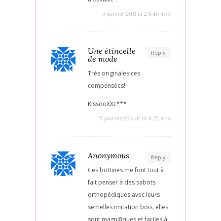
5 janvier 2011 at 2 h 46 min
Une étincelle
Reply
de mode
Très originales ces
compensées!
KissooXXL***
5 janvier 2011 at 10 h 25 min
Anonymous
Reply
Ces bottines me font tout à
fait penser à des sabots
orthopédiques avec leurs
semelles imitation bois, elles
sont magnifiques et faciles à