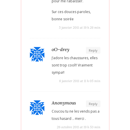
pour me rabaisser.
Sur ces douces paroles,
bonne soirée
5 janvier 2011 at 19 h 26 min
oO-drey
Reply
J’adore les chaussures, elles
sont trop cool!! Vraiment
sympa!!
6 janvier 2011 at 11 h 05 min
Anonymous
Reply
Coucou tu ne les vends pas a
tous hasard .. merci .
26 octobre 2011 at 19 h 53 min