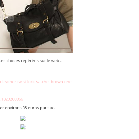
tites choses repérées sur le web …
-leather-twist-lock-satchel-brown-one-
d.1023200866
mpter environs 35 euros par sac.