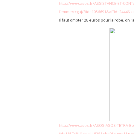
http://www.asos.fr/ASSISTANCE-ET-CON
femme/rcguj/?iid=1056691&affId=2444&
Il faut ompter 28 euros pour la robe, on l’
http://www.asos.fr/ASOS-ASOS-TETRA-Bo
iid=1157481&cid=11838&sh=0&pge=1&pge