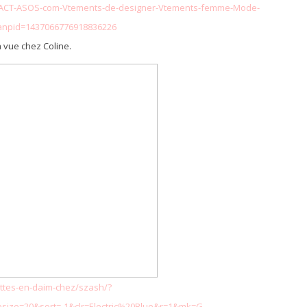
TACT-ASOS-com-Vtements-de-designer-Vtements-femme-Mode-
zanpid=1437066776918836226
a vue chez Coline.
ttes-en-daim-chez/szash/?
size=20&sort=-1&clr=Electric%20Blue&r=1&mk=G