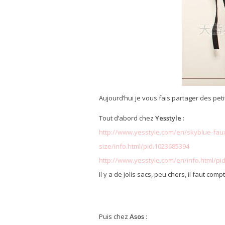
Aujourd’hui je vous fais partager des pe
Tout d’abord chez
Yesstyle
:
http://www.yesstyle.com/en/skyblue-faux
size/info.html/pid.1023685394
http://www.yesstyle.com/en/info.html/pi
Il y a de jolis sacs, peu chers, il faut co
Puis chez
Asos
: