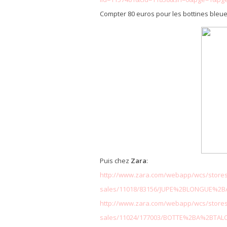
Compter 80 euros pour les bottines bleu
Puis chez
Zara
:
http://www.zara.com/webapp/wcs/stores/
sales/11018/83156/JUPE%2BLONGUE%2B
http://www.zara.com/webapp/wcs/stores/
sales/11024/177003/BOTTE%2BA%2BT