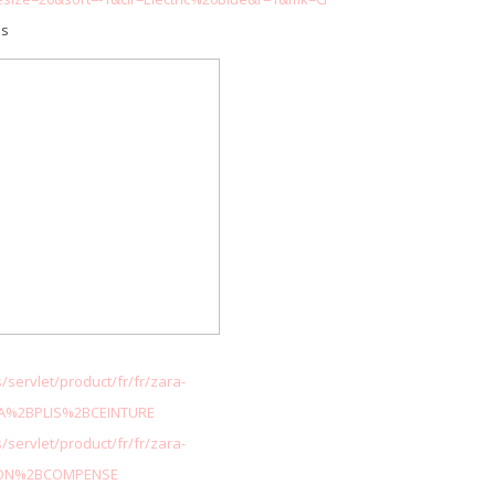
es
servlet/product/fr/fr/zara-
A%2BPLIS%2BCEINTURE
servlet/product/fr/fr/zara-
ALON%2BCOMPENSE