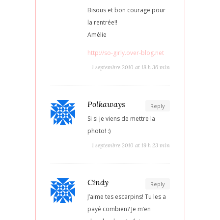
Bisous et bon courage pour
la rentrée!!
Amélie
http://so-girly.over-blog.net
1 septembre 2010 at 18 h 36 min
Polkaways
Reply
Si si je viens de mettre la
photo! :)
1 septembre 2010 at 19 h 23 min
Cindy
Reply
J’aime tes escarpins! Tu les a
payé combien? Je m’en