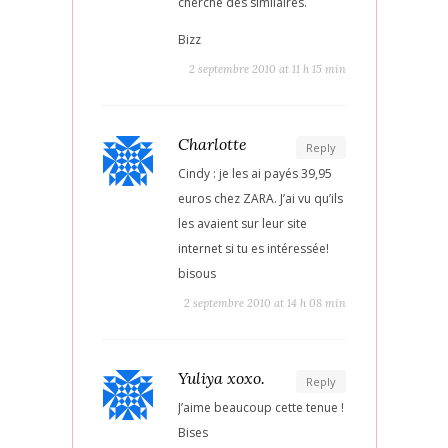
cherche des similaires.
Bizz
2 septembre 2010 at 11 h 15 min
Charlotte
Reply
Cindy : je les ai payés 39,95
euros chez ZARA. J’ai vu qu’ils
les avaient sur leur site
internet si tu es intéressée!
bisous
2 septembre 2010 at 14 h 08 min
Yuliya xoxo.
Reply
J’aime beaucoup cette tenue !
Bises