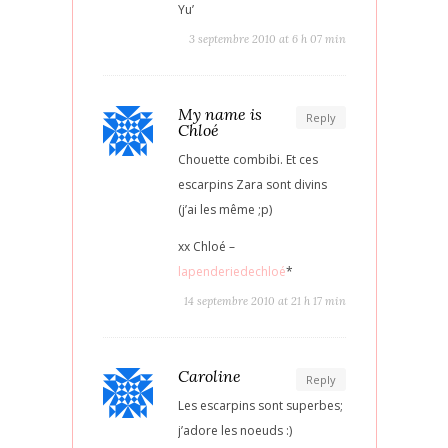
Yu’
3 septembre 2010 at 6 h 07 min
My name is
Reply
Chloé
Chouette combibi. Et ces
escarpins Zara sont divins
(j’ai les même ;p)
xx Chloé –
lapenderiedechloé
*
14 septembre 2010 at 21 h 17 min
Caroline
Reply
Les escarpins sont superbes;
j’adore les noeuds :)