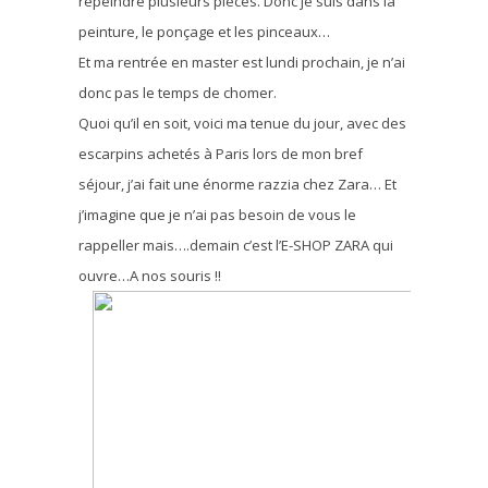
repeindre plusieurs pièces. Donc je suis dans la
peinture, le ponçage et les pinceaux…
Et ma rentrée en master est lundi prochain, je n’ai
donc pas le temps de chomer.
Quoi qu’il en soit, voici ma tenue du jour, avec des
escarpins achetés à Paris lors de mon bref
séjour, j’ai fait une énorme razzia chez Zara… Et
j’imagine que je n’ai pas besoin de vous le
rappeller mais….demain c’est l’E-SHOP ZARA qui
ouvre…A nos souris !!