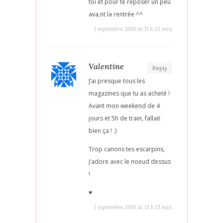
toi et pour te reposer un peu
ava,nt la rentrée ^^
1 septembre 2010 at 11 h 22 min
Valentine
Reply
J’ai presque tous les
magazines que tu as acheté !
Avant mon weekend de 4
jours et 5h de train, fallait
bien ça ! :)
Trop canons tes escarpins,
j’adore avec le noeud dessus
!
♥
1 septembre 2010 at 12 h 15 min