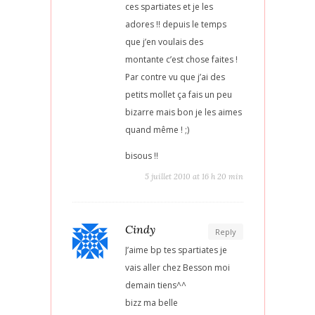
ces spartiates et je les
adores !! depuis le temps
que j’en voulais des
montante c’est chose faites !
Par contre vu que j’ai des
petits mollet ça fais un peu
bizarre mais bon je les aimes
quand même ! ;)
bisous !!
5 juillet 2010 at 16 h 20 min
Cindy
Reply
J’aime bp tes spartiates je
vais aller chez Besson moi
demain tiens^^
bizz ma belle