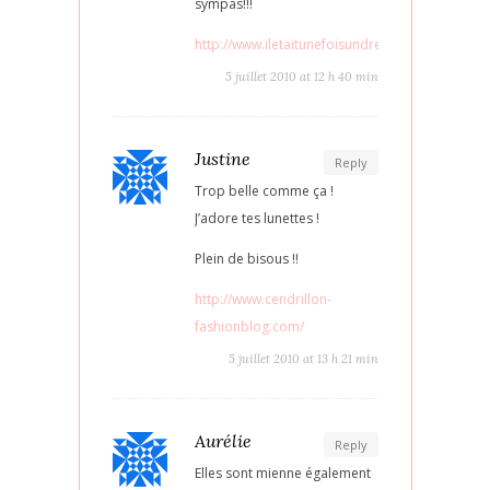
sympas!!!
http://www.iletaitunefoisundressing.com/
5 juillet 2010 at 12 h 40 min
Justine
Reply
Trop belle comme ça !
J’adore tes lunettes !
Plein de bisous !!
http://www.cendrillon-
fashionblog.com/
5 juillet 2010 at 13 h 21 min
Aurélie
Reply
Elles sont mienne également