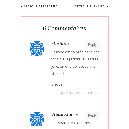
ARTICLE PRÉCÉDENT
ARTICLE SUIVANT
6 Commentaires
Floriane
Reply
Ta robe est colorée dans des
tons bleus j’adore. Tu es très
jolie, on dirait presque une
sirène ;)
Bisous
5 juillet 2010 at 12 h 19 min
dreamylacey
Reply
Ces spartiates sont très