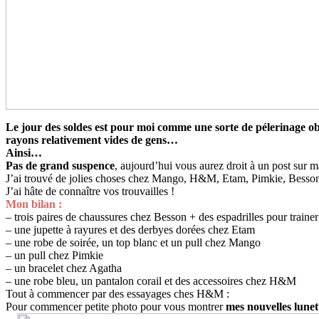
Le jour des soldes est pour moi comme une sorte de pélerinage oblig
rayons relativement vides de gens…
Ainsi…
Pas de grand suspence
, aujourd’hui vous aurez droit à un post sur 
J’ai trouvé de jolies choses chez Mango, H&M, Etam, Pimkie, Besson et
J’ai hâte de connaître vos trouvailles !
Mon bilan :
– trois paires de chaussures chez Besson + des espadrilles pour trainer
– une jupette à rayures et des derbyes dorées chez Etam
– une robe de soirée, un top blanc et un pull chez Mango
– un pull chez Pimkie
– un bracelet chez Agatha
– une robe bleu, un pantalon corail et des accessoires chez H&M
Tout à commencer par des essayages ches H&M :
Pour commencer petite photo pour vous montrer
mes nouvelles lunet