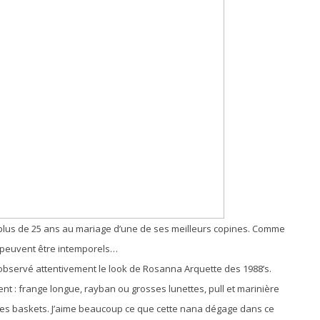
a plus de 25 ans au mariage d’une de ses meilleurs copines. Comme
s peuvent être intemporels…
ai observé attentivement le look de Rosanna Arquette des 1988’s.
t : frange longue, rayban ou grosses lunettes, pull et marinière
ites baskets. J’aime beaucoup ce que cette nana dégage dans ce