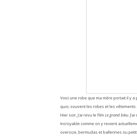
Voici une robe que ma mère portait il y 
quoi, souvent les robes et les vêtement
Hier soir, j’ai revu le film
Le grand bleu
. J’
Incroyable comme on y revient actuellemen
oversize, bermudas et ballerines ou pet