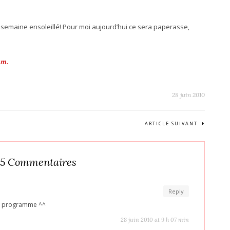
 semaine ensoleillé! Pour moi aujourd’hui ce sera paperasse,
am.
28 juin 2010
ARTICLE SUIVANT
5 Commentaires
Reply
bon programme ^^
28 juin 2010 at 9 h 07 min