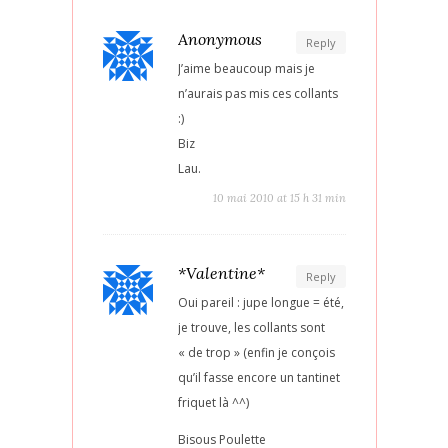
Anonymous
Reply
J’aime beaucoup mais je
n’aurais pas mis ces collants
:)
Biz
Lau.
10 mai 2010 at 15 h 31 min
*Valentine*
Reply
Oui pareil : jupe longue = été,
je trouve, les collants sont
« de trop » (enfin je conçois
qu’il fasse encore un tantinet
friquet là ^^)
Bisous Poulette