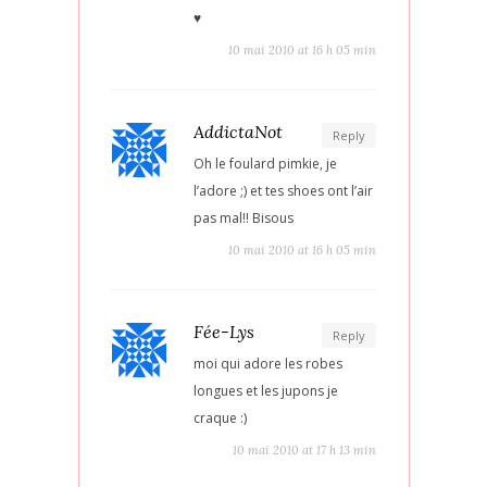
♥
10 mai 2010 at 16 h 05 min
AddictaNot
Reply
Oh le foulard pimkie, je
l’adore ;) et tes shoes ont l’air
pas mal!! Bisous
10 mai 2010 at 16 h 05 min
Fée-Lys
Reply
moi qui adore les robes
longues et les jupons je
craque :)
10 mai 2010 at 17 h 13 min