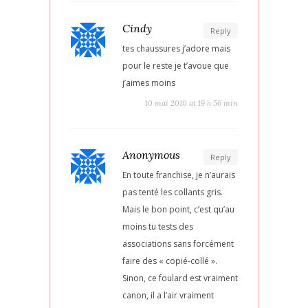
Cindy
Reply
tes chaussures j’adore mais
pour le reste je t’avoue que
j’aimes moins
10 mai 2010 at 19 h 56 min
Anonymous
Reply
En toute franchise, je n’aurais
pas tenté les collants gris.
Mais le bon point, c’est qu’au
moins tu tests des
associations sans forcément
faire des « copié-collé ».
Sinon, ce foulard est vraiment
canon, il a l’air vraiment