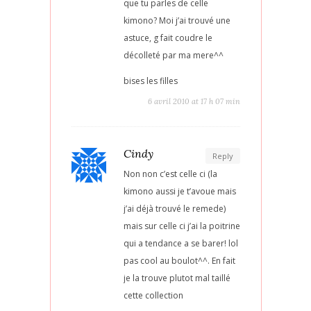
que tu parles de celle
kimono? Moi j’ai trouvé une
astuce, g fait coudre le
décolleté par ma mere^^
bises les filles
6 avril 2010 at 17 h 07 min
Cindy
Reply
Non non c’est celle ci (la
kimono aussi je t’avoue mais
j’ai déjà trouvé le remede)
mais sur celle ci j’ai la poitrine
qui a tendance a se barer! lol
pas cool au boulot^^. En fait
je la trouve plutot mal taillé
cette collection