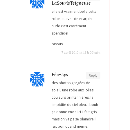
LaSourisTeigneuse
elle est vraiment belle cette
robe, et avec de ecarpin
nude c’est carrément
spendide!
bisous
7 avril 2010 at 13 h 06 min
Fée-Lys
Reply
des photos gorgées de
soleil, une robe aux jolies
couleurs printannières, la
limpidité du ciel bleu….bouh
ça donne envie.Ici il fait gris,
mais on va ps se plaindre il
fait bon quand meme.