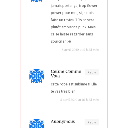
jamais porter ça, trop flower
power pour moi, si je dois
faire un revival 70’s ce sera
plutôt ambiance punk. Mais
ça se laisse regarder sans
sourciller ;-))
8 avril 2010 at 9 h 55 min
Celine Comme
Reply
Vous
cette robe est sublime !!! Elle
te vas très bien
8 avril 2010 at 10 h 25 min
Anonymous
Reply