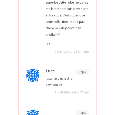
superbe cette robe ! je pense
me la prendre aussi avec une
autre robe, c’est super que
cette collection ne soit pas
chère, je vais pouvoir en
profiter^^
Biz !
6 avril 2010 at 23 h 17 min
Lilas
Reply
juste un truc à dire
« whaou »!!
7 avril 2010 at 10 h 37 min
Reply