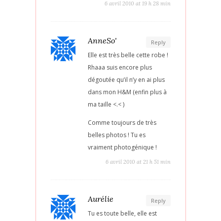
6 avril 2010 at 19 h 28 min
AnneSo'
Reply
Elle est très belle cette robe !
Rhaaa suis encore plus
dégoutée qu’il n’y en ai plus
dans mon H&M (enfin plus à
ma taille <.< )
Comme toujours de très
belles photos ! Tu es
vraiment photogénique !
6 avril 2010 at 21 h 51 min
Aurélie
Reply
Tu es toute belle, elle est