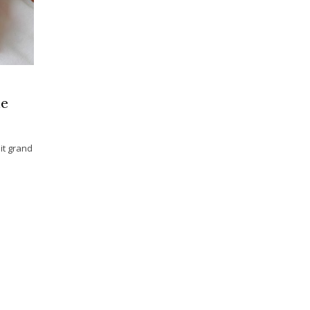
ne
ait grand