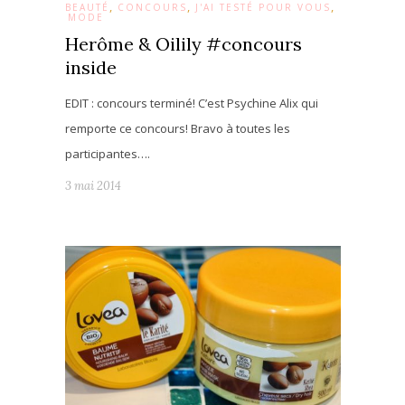
,
,
,
BEAUTÉ
CONCOURS
J'AI TESTÉ POUR VOUS
MODE
Herôme & Oilily #concours
inside
EDIT : concours terminé! C’est Psychine Alix qui
remporte ce concours! Bravo à toutes les
participantes….
3 mai 2014